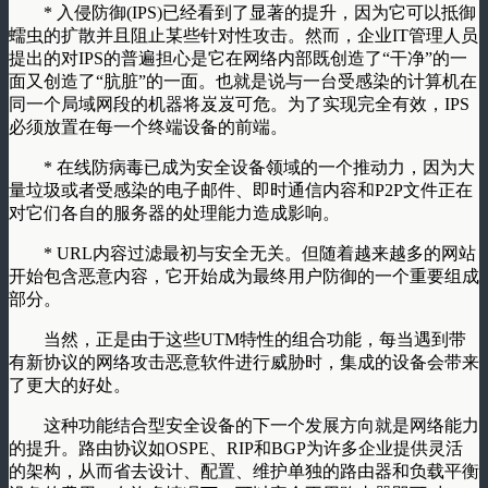
* 入侵防御(IPS)已经看到了显著的提升，因为它可以抵御
蠕虫的扩散并且阻止某些针对性攻击。然而，企业IT管理人员
提出的对IPS的普遍担心是它在网络内部既创造了“干净”的一
面又创造了“肮脏”的一面。也就是说与一台受感染的计算机在
同一个局域网段的机器将岌岌可危。为了实现完全有效，IPS
必须放置在每一个终端设备的前端。
* 在线防病毒已成为安全设备领域的一个推动力，因为大
量垃圾或者受感染的电子邮件、即时通信内容和P2P文件正在
对它们各自的服务器的处理能力造成影响。
* URL内容过滤最初与安全无关。但随着越来越多的网站
开始包含恶意内容，它开始成为最终用户防御的一个重要组成
部分。
当然，正是由于这些UTM特性的组合功能，每当遇到带
有新协议的网络攻击恶意软件进行威胁时，集成的设备会带来
了更大的好处。
这种功能结合型安全设备的下一个发展方向就是网络能力
的提升。路由协议如OSPE、RIP和BGP为许多企业提供灵活
的架构，从而省去设计、配置、维护单独的路由器和负载平衡