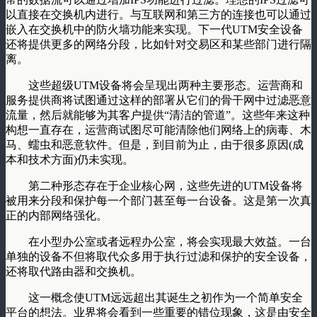
以直接在交换机内进行。与互联网和第三方的连接也可以通过
嵌入在交换机中的防火墙功能来实现。下一代UTM安全设备
还将提供更多的网络分段，比如针对交易区和某些部门进行隔
离。
这些超级UTM设备将会呈现出两种主要形态。运营商和
服务提供商将试图通过这样的部署从它们的骨干网中过滤恶意
流量，然后就能够为其客户提供“清洁的管道”。这些年来这种
构想一直存在，运营商试图尽可能清除他们网络上的病毒、木
马、蠕虫和恶意软件。但是，到目前为止，由于很多原因(成
本和技术方面)仍未实现。
第二种形态存在于企业核心网，这些先进的UTM设备将
被用来分段和保护每一个部门甚至每一台设备。这是第一次真
正的内部网络强化。
在小型办公室或者远程办公室，将会实现最大效益。一台
单独的设备不但将取代众多用于执行过滤和保护的安全设备，
还将取代路由器和交换机。
这一概念使UTM远远超出其诞生之初作为一个简单安全
平台的想法。业界将会看到一些重要的错位现象，这是由安全