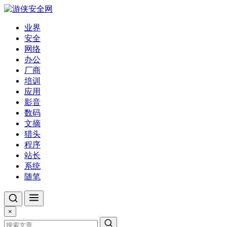
业界
安全
网络
办公
厂商
培训
应用
影音
数码
文摘
猎头
程序
站长
系统
随笔
×