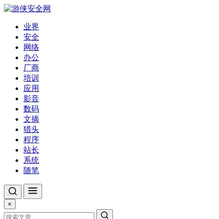
业界
安全
网络
办公
厂商
培训
应用
影音
数码
文摘
猎头
程序
站长
系统
随笔
×