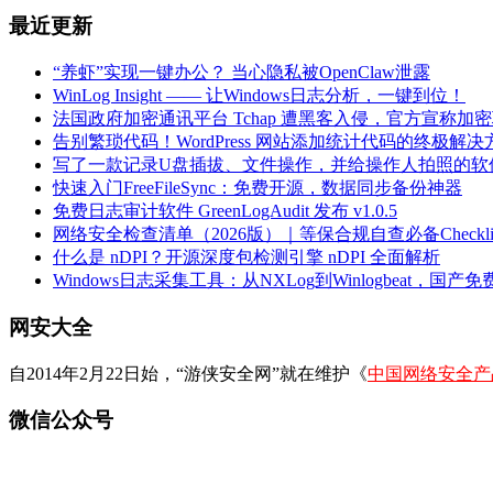
最近更新
“养虾”实现一键办公？ 当心隐私被OpenClaw泄露
WinLog Insight —— 让Windows日志分析，一键到位！
法国政府加密通讯平台 Tchap 遭黑客入侵，官方宣称加
告别繁琐代码！WordPress 网站添加统计代码的终极解决
写了一款记录U盘插拔、文件操作，并给操作人拍照的软
快速入门FreeFileSync：免费开源，数据同步备份神器
免费日志审计软件 GreenLogAudit 发布 v1.0.5
网络安全检查清单（2026版）｜等保合规自查必备Checklis
什么是 nDPI？开源深度包检测引擎 nDPI 全面解析
Windows日志采集工具：从NXLog到Winlogbeat，国产免费
网安大全
自2014年2月22日始，“游侠安全网”就在维护《
中国网络安全产
微信公众号