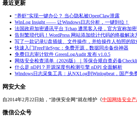
最近更新
“养虾”实现一键办公？ 当心隐私被OpenClaw泄露
WinLog Insight —— 让Windows日志分析，一键到位！
法国政府加密通讯平台 Tchap 遭黑客入侵，官方宣称加
告别繁琐代码！WordPress 网站添加统计代码的终极解决
写了一款记录U盘插拔、文件操作，并给操作人拍照的软
快速入门FreeFileSync：免费开源，数据同步备份神器
免费日志审计软件 GreenLogAudit 发布 v1.0.5
网络安全检查清单（2026版）｜等保合规自查必备Checklis
什么是 nDPI？开源深度包检测引擎 nDPI 全面解析
Windows日志采集工具：从NXLog到Winlogbeat，国产免费
网安大全
自2014年2月22日始，“游侠安全网”就在维护《
中国网络安全产
微信公众号