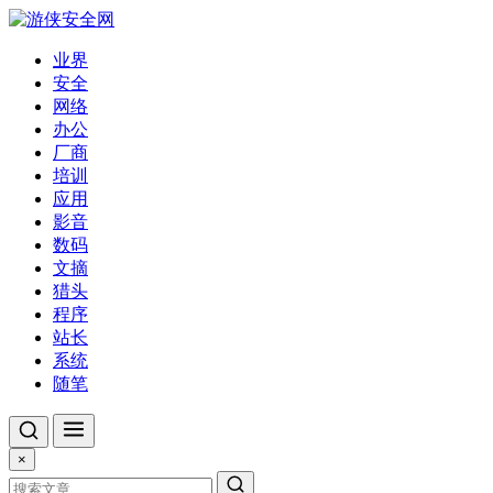
业界
安全
网络
办公
厂商
培训
应用
影音
数码
文摘
猎头
程序
站长
系统
随笔
×