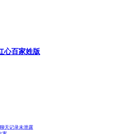
q红心百家姓版
密聊天记录未泄露
方案