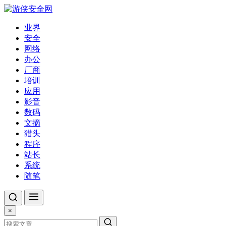
业界
安全
网络
办公
厂商
培训
应用
影音
数码
文摘
猎头
程序
站长
系统
随笔
×