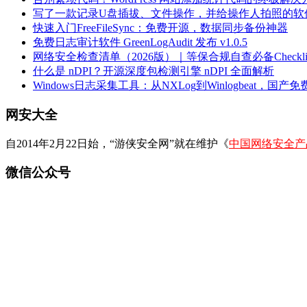
写了一款记录U盘插拔、文件操作，并给操作人拍照的软
快速入门FreeFileSync：免费开源，数据同步备份神器
免费日志审计软件 GreenLogAudit 发布 v1.0.5
网络安全检查清单（2026版）｜等保合规自查必备Checklis
什么是 nDPI？开源深度包检测引擎 nDPI 全面解析
Windows日志采集工具：从NXLog到Winlogbeat，国产免费
网安大全
自2014年2月22日始，“游侠安全网”就在维护《
中国网络安全产
微信公众号