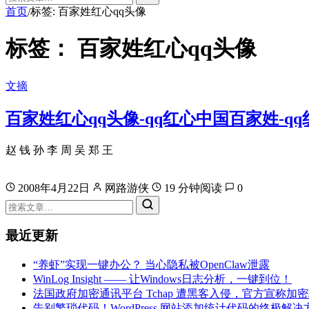
首页
标签: 百家姓红心qq头像
/
标签：
百家姓红心qq头像
文摘
百家姓红心qq头像-qq红心中国百家姓-q
赵 钱 孙 李 周 吴 郑 王
2008年4月22日
网路游侠
19 分钟阅读
0
最近更新
“养虾”实现一键办公？ 当心隐私被OpenClaw泄露
WinLog Insight —— 让Windows日志分析，一键到位！
法国政府加密通讯平台 Tchap 遭黑客入侵，官方宣称加
告别繁琐代码！WordPress 网站添加统计代码的终极解决