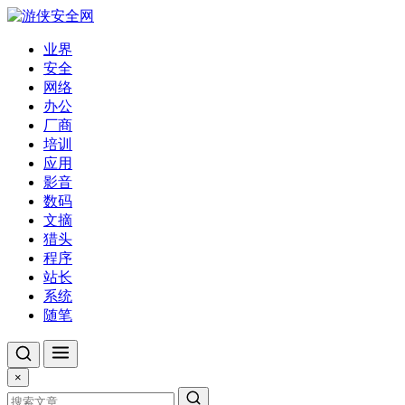
业界
安全
网络
办公
厂商
培训
应用
影音
数码
文摘
猎头
程序
站长
系统
随笔
×