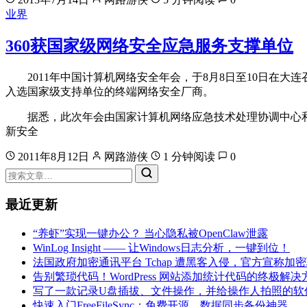
业界
360获国家级网络安全应急服务支撑单位
2011年中国计算机网络安全年会，于8月8日至10日在大连
入选国家级支持单位的终端网络安全厂商。
据悉，此次年会由国家计算机网络应急技术处理协调中心和中
新安全
2011年8月12日
网路游侠
1 分钟阅读
0
最近更新
“养虾”实现一键办公？ 当心隐私被OpenClaw泄露
WinLog Insight —— 让Windows日志分析，一键到位！
法国政府加密通讯平台 Tchap 遭黑客入侵，官方宣称加
告别繁琐代码！WordPress 网站添加统计代码的终极解决
写了一款记录U盘插拔、文件操作，并给操作人拍照的软
快速入门FreeFileSync：免费开源，数据同步备份神器