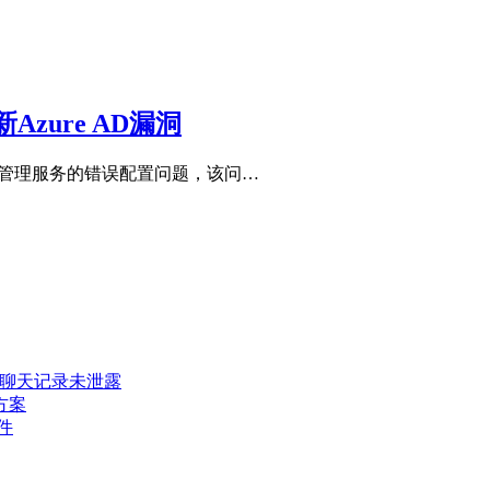
zure AD漏洞
D）身份和访问管理服务的错误配置问题，该问…
密聊天记录未泄露
方案
件