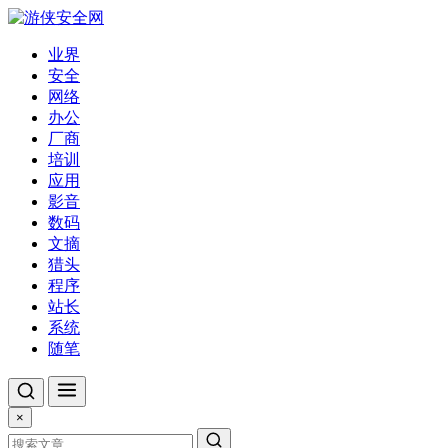
业界
安全
网络
办公
厂商
培训
应用
影音
数码
文摘
猎头
程序
站长
系统
随笔
×