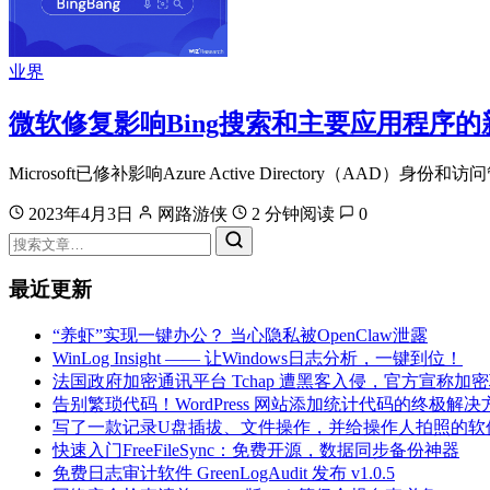
业界
微软修复影响Bing搜索和主要应用程序的新A
Microsoft已修补影响Azure Active Directory（AA
2023年4月3日
网路游侠
2 分钟阅读
0
最近更新
“养虾”实现一键办公？ 当心隐私被OpenClaw泄露
WinLog Insight —— 让Windows日志分析，一键到位！
法国政府加密通讯平台 Tchap 遭黑客入侵，官方宣称加
告别繁琐代码！WordPress 网站添加统计代码的终极解决
写了一款记录U盘插拔、文件操作，并给操作人拍照的软
快速入门FreeFileSync：免费开源，数据同步备份神器
免费日志审计软件 GreenLogAudit 发布 v1.0.5