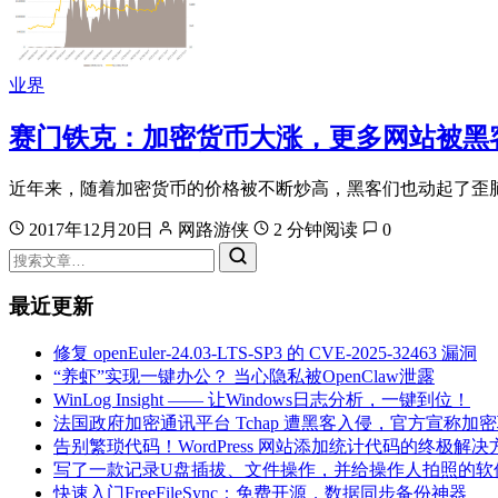
业界
赛门铁克：加密货币大涨，更多网站被黑
近年来，随着加密货币的价格被不断炒高，黑客们也动起了歪
2017年12月20日
网路游侠
2 分钟阅读
0
最近更新
修复 openEuler-24.03-LTS-SP3 的 CVE-2025-32463 漏洞
“养虾”实现一键办公？ 当心隐私被OpenClaw泄露
WinLog Insight —— 让Windows日志分析，一键到位！
法国政府加密通讯平台 Tchap 遭黑客入侵，官方宣称加
告别繁琐代码！WordPress 网站添加统计代码的终极解决
写了一款记录U盘插拔、文件操作，并给操作人拍照的软
快速入门FreeFileSync：免费开源，数据同步备份神器