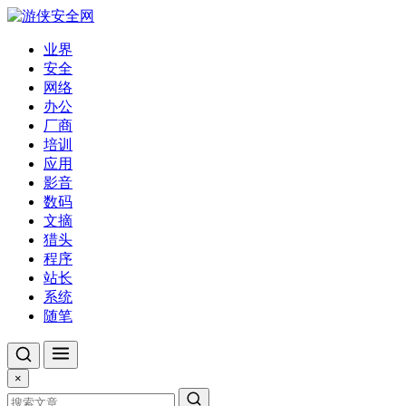
业界
安全
网络
办公
厂商
培训
应用
影音
数码
文摘
猎头
程序
站长
系统
随笔
×