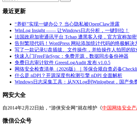
最近更新
“养虾”实现一键办公？ 当心隐私被OpenClaw泄露
WinLog Insight —— 让Windows日志分析，一键到位！
法国政府加密通讯平台 Tchap 遭黑客入侵，官方宣称加
告别繁琐代码！WordPress 网站添加统计代码的终极解决
写了一款记录U盘插拔、文件操作，并给操作人拍照的软
快速入门FreeFileSync：免费开源，数据同步备份神器
免费日志审计软件 GreenLogAudit 发布 v1.0.5
网络安全检查清单（2026版）｜等保合规自查必备Checklis
什么是 nDPI？开源深度包检测引擎 nDPI 全面解析
Windows日志采集工具：从NXLog到Winlogbeat，国产免费
网安大全
自2014年2月22日始，“游侠安全网”就在维护《
中国网络安全产
微信公众号