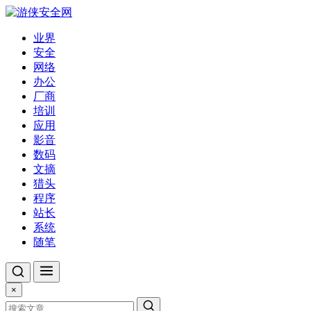
业界
安全
网络
办公
厂商
培训
应用
影音
数码
文摘
猎头
程序
站长
系统
随笔
×