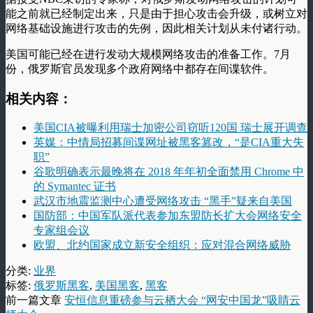
能之前就已经制定出来，只是由于担心攻击会升级，或树立对
网络基础设施进行攻击的先例，因此相关计划从未付诸行动。
美国可能已经在进行发动大规模网络攻击的准备工作。7月
份，俄罗斯官员发现多个政府网络中都存在间谍软件。
相关内容：
美国CIA被曝利用瑞士加密公司窃听120国 瑞士展开调查
英媒：中情局招募间谍网址被黑客篡改，“是CIA重大失
职”
谷歌明确表示最晚将在 2018 年年初全面禁用 Chrome 中
的 Symantec 证书
武汉市地震监测中心遭受网络攻击 “黑手”疑来自美国
国防部：中国军队派代表参加东盟防长扩大会网络安全
专家组会议
欧盟、北约国家成立新安全组织：应对混合网络威胁
分类:
业界
标签:
俄罗斯黑客
,
美国黑客
,
黑客
前一篇文章
安恒信息重磅参与云栖大会 “网安中国龙”吸睛云