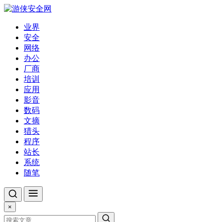
业界
安全
网络
办公
厂商
培训
应用
影音
数码
文摘
猎头
程序
站长
系统
随笔
×