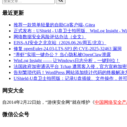
最近更新
推荐一款简单轻量的自助Git客户端- Gitea
正式发布：UShield - U盘卫士拍照版、WinLog Insight -
网络数据安全风险评估办法（全文）
EISS-AI安全之北京站（2026.06.26/周五/北京）
修复 openEuler-24.03-LTS-SP3 的 CVE-2025-32463 漏洞
“养虾”实现一键办公？ 当心隐私被OpenClaw泄露
WinLog Insight —— 让Windows日志分析，一键到位！
法国政府加密通讯平台 Tchap 遭黑客入侵，官方宣称加
告别繁琐代码！WordPress 网站添加统计代码的终极解决
UShield-U盘卫士拍照版：记录U盘插拔、文件操作，并
网安大全
自2014年2月22日始，“游侠安全网”就在维护《
中国网络安全产
微信公众号