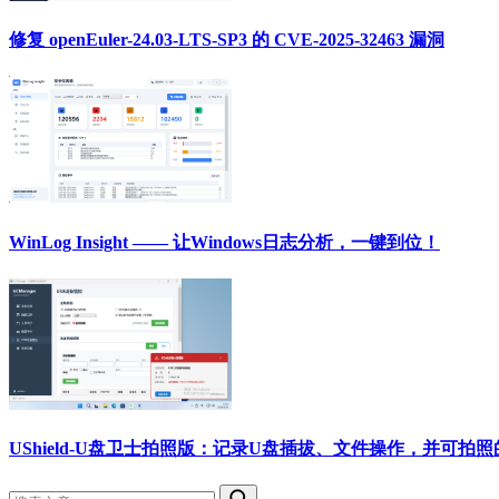
修复 openEuler-24.03-LTS-SP3 的 CVE-2025-32463 漏洞
WinLog Insight —— 让Windows日志分析，一键到位！
UShield-U盘卫士拍照版：记录U盘插拔、文件操作，并可拍