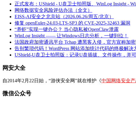
正式发布：UShield - U盘卫士拍照版、WinLog Insight -
网络数据安全风险评估办法（全文）
EISS-AI安全之北京站（2026.06.26/周五/北京）
修复 openEuler-24.03-LTS-SP3 的 CVE-2025-32463 漏洞
“养虾”实现一键办公？ 当心隐私被OpenClaw泄露
WinLog Insight —— 让Windows日志分析，一键到位！
法国政府加密通讯平台 Tchap 遭黑客入侵，官方宣称加
告别繁琐代码！WordPress 网站添加统计代码的终极解决
UShield-U盘卫士拍照版：记录U盘插拔、文件操作，并
网安大全
自2014年2月22日始，“游侠安全网”就在维护《
中国网络安全产
微信公众号