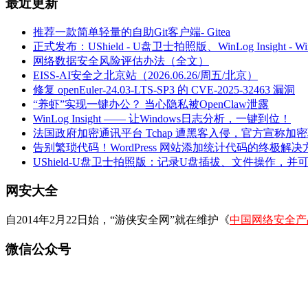
最近更新
推荐一款简单轻量的自助Git客户端- Gitea
正式发布：UShield - U盘卫士拍照版、WinLog Insight -
网络数据安全风险评估办法（全文）
EISS-AI安全之北京站（2026.06.26/周五/北京）
修复 openEuler-24.03-LTS-SP3 的 CVE-2025-32463 漏洞
“养虾”实现一键办公？ 当心隐私被OpenClaw泄露
WinLog Insight —— 让Windows日志分析，一键到位！
法国政府加密通讯平台 Tchap 遭黑客入侵，官方宣称加
告别繁琐代码！WordPress 网站添加统计代码的终极解决
UShield-U盘卫士拍照版：记录U盘插拔、文件操作，并
网安大全
自2014年2月22日始，“游侠安全网”就在维护《
中国网络安全产
微信公众号