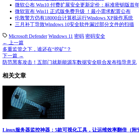
微软公布 Win10 付费扩展安全更新定价：标准密钥版首年 
微软宣布 Win11 正式版免费升级 ！最小需求配置公布
伦敦警方仍有18000台计算机运行Windows XP操作系统
三月补丁导致Windows 10安全软件漏过部分文件的扫描
Microsoft Defender
Windows 11
密码
密码安全
← 上一篇
多重监管之下，谁还在“挖矿”？
下一篇 →
防范黑客攻击！五部门就新能源车数据安全联合发布指导意见
相关文章
Linux服务器监控神器：5款可视化工具，让运维效率翻倍（附