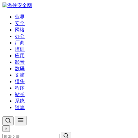
业界
安全
网络
办公
厂商
培训
应用
影音
数码
文摘
猎头
程序
站长
系统
随笔
×