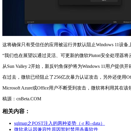
这将确保只有受信任的应用被运行并默认阻止Windows 11设
“我们也在展望以通过灵活、可更新的微软Pluton安全处理
从Sun Valley 2开始，新反钓鱼保护将为Windows 1
在过去，微软已经阻止了256亿次暴力认证攻击，另外还使用Office 3
Microsoft Azure或Office用户不断受到攻击，微软将
稿源：cnBeta.COM
相关内容：
sqlmap之POST注入的两种姿势（-r 和--data）
微软承认因兼容性原因暂时禁用杀毒软件