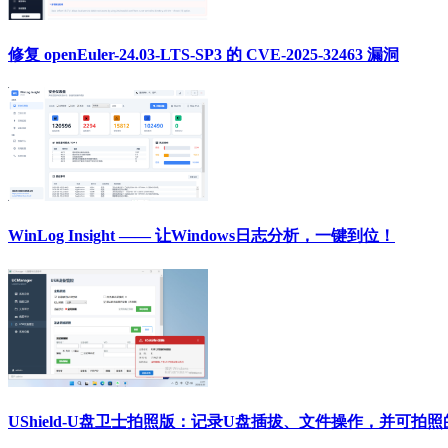
修复 openEuler-24.03-LTS-SP3 的 CVE-2025-32463 漏洞
WinLog Insight —— 让Windows日志分析，一键到位！
UShield-U盘卫士拍照版：记录U盘插拔、文件操作，并可拍