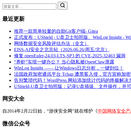
最近更新
推荐一款简单轻量的自助Git客户端- Gitea
正式发布：UShield - U盘卫士拍照版、WinLog Insight -
网络数据安全风险评估办法（全文）
EISS-AI安全之北京站（2026.06.26/周五/北京）
修复 openEuler-24.03-LTS-SP3 的 CVE-2025-32463 漏洞
“养虾”实现一键办公？ 当心隐私被OpenClaw泄露
WinLog Insight —— 让Windows日志分析，一键到位！
法国政府加密通讯平台 Tchap 遭黑客入侵，官方宣称加
告别繁琐代码！WordPress 网站添加统计代码的终极解决
UShield-U盘卫士拍照版：记录U盘插拔、文件操作，并
网安大全
自2014年2月22日始，“游侠安全网”就在维护《
中国网络安全产
微信公众号