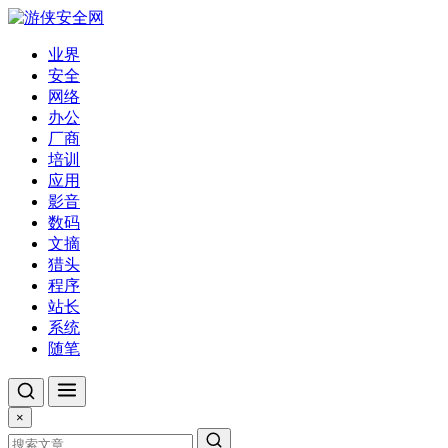
业界
安全
网络
办公
厂商
培训
应用
影音
数码
文摘
猎头
程序
站长
系统
随笔
×