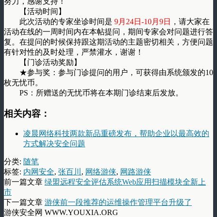
努力，感谢支持！
【活动时间】
此次活动的专家坐诊时间是
9月24日-10月9日
，请大家在
活动在线的一周时间内在本帖提问，期间专家会对问题进行答
复。在提问的时候保持跟这期活动的主题密切相关，方便问题
有针对性的及时处理，严禁灌水，谢谢！
【门诊活动奖励】
★参与奖：参与门诊提问的用户，可获得由系统颁发的10
枚无忧币。
PS：所赠送的无忧币将在本期门诊结束后发放。
相关内容：
凌晨网络科技两款新品重磅发布，帮助企业以最高效的
方式解决安全问题
分类:
随笔
标签:
内网安全
,
张百川
,
网络游侠
,
网路游侠
前一篇文章
绿盟远程安全评估系统Web应用扫描模块全新上
市
下一篇文章
游侠前一段推荐的运维操作管理平台升级了
游侠安全网 WWW.YOUXIA.ORG