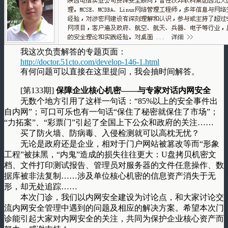
我这次负责解答的专题页面：
http://doctor.51cto.com/develop-146-1.html
有何问题可以直接在这里提问，我会抽时间解答。
[第133期]
保障企业核心机密——与专家对话内网安全
无数个地方引用了这样一句话：“85%以上的安全事件出
自内网”；可口可乐也有一句话“保住了秘密就保住了市场”；
“力拓案”、“彩票门”引起了全国上下公众和政府的关注……
买了防火墙、防病毒、入侵检测就可以高枕无忧？
无论是政府还是企业，相对于门户网站被篡改等而“形象
工程”被抹黑，“内鬼”造成的损失往往更大：U盘拷贝机密文
档、文件打印测试报告、管理员对服务器的文件任意操作、数
据库被非法复制……涉及单位核心机密的信息资产消失于无
形，却无处追踪……
本次门诊，我们以内网安全建设为讨论点，和大家讨论交
流内网安全管理中遇到的问题及相应的解决方案。希望本次门
诊能引起大家对内网安全的关注，共同为保护企业核心资产而