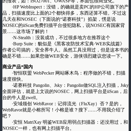
的报表，如：ISO27001、OWASP等，界面也很商业化。
·HP WebInspect：没错，的确就是卖PC的HP公司旗下的产
品，扫描速度比上面的2个都快得多，东西还算不错。不过这
几天在和NOSEC（下面说的“诺赛科技”）掐架，愣是说
NOSEC的iiScan免费扫描平台侵犯隐私，说NOSEC有国家背
景……这市场了解的！
·N-Stealth：没装成功，不过很多地方在推荐这个
·Burp Suite：貌似是《黑客攻防技术宝典·WEB实战篇》
作者公司搞的，安全界牛人。虽然工具没用过，但是这本书的
确是不错……如果您做WEB安全，游侠强烈建议您读一下。
商业产品*国内
·智恒联盟 WebPecker 网站啄木鸟：程序做的不错，扫描
速度很快。
·诺赛科技 Pangolin、Jsky：Pangolin做SQL注入扫描，Jsky
全面评估，就是上文说的NOSEC，网上扫描平台是iiScan，后
台的牛人是zwell。
·安域领创 WebRavor：记得流光（FluXay）否？是的，
WebRavor就是小榕所写！小榕是谁？搜下……不用我介绍了
吧？
·安恒 MatriXay 明鉴WEB应用弱点扫描器：还没用过，和
NOSEC一样，也有网上扫描平台。