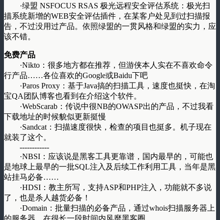
·绿盟 NSFOCUS RSAS 极光远程安全评估系统：极光扫
描系统新增的WEB安全评估插件，在某客户处见到过扫描报
告，不过没用过产品。依照绿盟的一贯风格和绿盟的实力，应
该不错。
免费产品
·Nikto：很多地方都在推荐，但游侠本人实在不喜欢命令
行产品……各位喜欢的Google或Baidu下吧
·Paros Proxy：基于Java搞的扫描工具，速度也挺快，在淘
宝QA团队博客也看到在介绍这个软件。
·WebScarab：传说中很NB的OWASP出的产品，不过我看
下载地址的时候貌似更新挺慢
·Sandcat：扫描速度很快，检查的项目也挺多。机子现在
就装了这个。
------------
·NBSI：应该说是黑客工具更靠谱，国内最早的，可能也
是地球上最早的一批SQL注入及后续工作利用工具，当年是黑
站挂马必备……
·HDSI：教主所写，支持ASP和PHP注入，功能就不多说
了，也是杀人越货必备！
·Domain：批量扫描的必备产品，通过whois扫描服务器上
的服务器，在很长一段时间内风靡黑客圈。