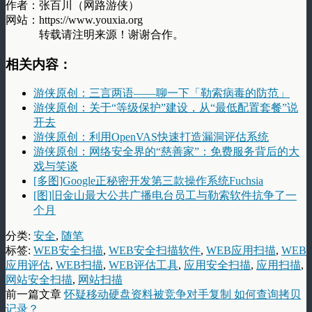
作者：张百川（网路游侠）
网站：https://www.youxia.org
转载请注明来源！谢谢合作。
相关内容：
游侠原创：三言两语——聊一下「勒索病毒的防范」
游侠原创：关于“等级保护”建设，从“最低配置套餐”说
开去
游侠原创：利用OpenVAS快速打造漏洞评估系统
游侠原创：网络安全界的“慈善家”：免费服务背后的大
戏与笑谈
[多图]Google正秘密开发第三款操作系统Fuchsia
[图]旧金山最大公共广播电台员工与勒索软件抗争了一
个月
分类:
安全
,
随笔
标签:
WEB安全扫描
,
WEB安全扫描软件
,
WEB应用扫描
,
WEB
应用评估
,
WEB扫描
,
WEB评估工具
,
应用安全扫描
,
应用扫描
,
网站安全扫描
,
网站扫描
前一篇文章
怀疑移动硬盘资料被竞争对手复制 如何查询拷贝
记录？