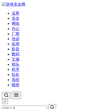
业界
安全
网络
办公
厂商
培训
应用
影音
数码
文摘
猎头
程序
站长
系统
随笔
×