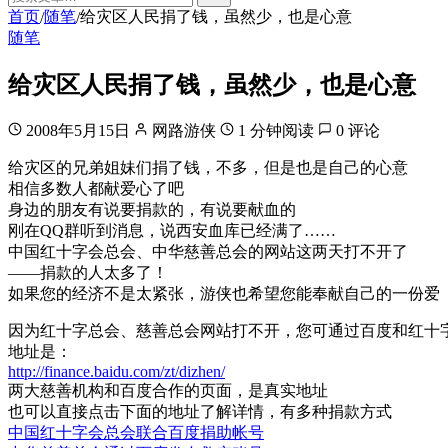
首页
随笔
给灾区人民捐了钱，虽然少，也是心意
/
/
随笔
给灾区人民捐了钱，虽然少，也是心意
2008年5月15日
网路游侠
1 分钟阅读
0 评论
给灾区的兄弟姐妹们捐了钱，不多，但是也是自己的心意
相信多数人都献爱心了吧
身边的朋友有说要捐款的，有说要献血的
刚在QQ群听到消息，说西安血库已经满了……
中国红十字会总会、中华慈善总会的网站这两天打不开了
——捐款的人太多了！
如果您的经济不是太紧张，游侠也希望您能奉献自己的一份爱
因为红十字总会、慈善总会网站打不开，您可通过百度和红十
地址是：
http://finance.baidu.com/zt/dizhen/
两大慈善机构和百度合作的页面，是真实地址
也可以直接点击下面的地址了解详情，有多种捐款方式
中国红十字会总会联合百度捐助帐号