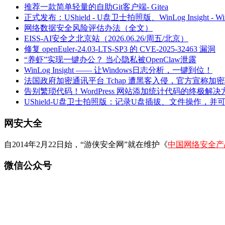
推荐一款简单轻量的自助Git客户端- Gitea
正式发布：UShield - U盘卫士拍照版、WinLog Insight -
网络数据安全风险评估办法（全文）
EISS-AI安全之北京站（2026.06.26/周五/北京）
修复 openEuler-24.03-LTS-SP3 的 CVE-2025-32463 漏洞
“养虾”实现一键办公？ 当心隐私被OpenClaw泄露
WinLog Insight —— 让Windows日志分析，一键到位！
法国政府加密通讯平台 Tchap 遭黑客入侵，官方宣称加
告别繁琐代码！WordPress 网站添加统计代码的终极解决
UShield-U盘卫士拍照版：记录U盘插拔、文件操作，并
网安大全
自2014年2月22日始，“游侠安全网”就在维护《
中国网络安全产
微信公众号