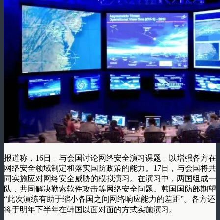
报道称，16日，与会国讨论网络安全演习课题，以增强各方在
网络安全领域制定和落实国防政策的能力。17日，与会国将共
同实施应对网络安全威胁的模拟演习。在演习中，两国组成一
队，共同解决勒索软件攻击等网络安全问题。韩国国防部期望
“此次演练有助于缩小各国之间网络响应能力的差距”。各方还
将于明年下半年在韩国以面对面的方式实施演习。