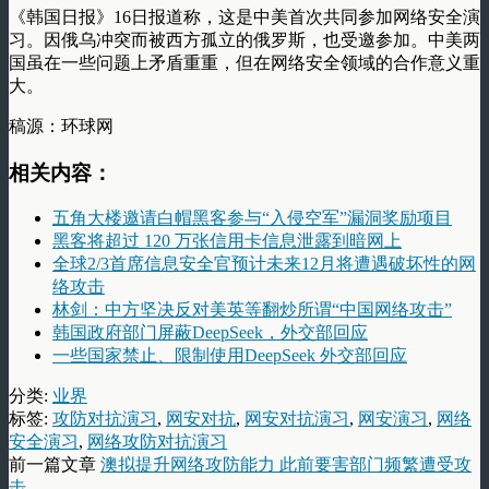
《韩国日报》16日报道称，这是中美首次共同参加网络安全演
习。因俄乌冲突而被西方孤立的俄罗斯，也受邀参加。中美两
国虽在一些问题上矛盾重重，但在网络安全领域的合作意义重
大。
稿源：环球网
相关内容：
五角大楼邀请白帽黑客参与“入侵空军”漏洞奖励项目
黑客将超过 120 万张信用卡信息泄露到暗网上
全球2/3首席信息安全官预计未来12月将遭遇破坏性的网
络攻击
林剑：中方坚决反对美英等翻炒所谓“中国网络攻击”
韩国政府部门屏蔽DeepSeek，外交部回应
一些国家禁止、限制使用DeepSeek 外交部回应
分类:
业界
标签:
攻防对抗演习
,
网安对抗
,
网安对抗演习
,
网安演习
,
网络
安全演习
,
网络攻防对抗演习
前一篇文章
澳拟提升网络攻防能力 此前要害部门频繁遭受攻
击