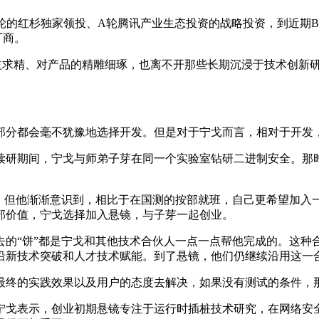
A轮的红杉独家领投、A轮腾讯产业生态投资的战略投资，到近期
厂商。
益求精、对产品的精雕细琢，也离不开那些长期沉浸于技术创新研
部分都会毫不犹豫地选择开发。但是对于宁戈而言，相对于开发
读研期间，宁戈与师弟子芽在同一个实验室钻研二进制安全。那
），但他渐渐意识到，相比于在国测的按部就班，自己更希望加入
部价值，宁戈选择加入悬镜，与子芽一起创业。
去的“饼”都是宁戈和其他技术合伙人一点一点帮他完成的。这种
沿新技术突破和人才技术赋能。到了悬镜，他们仍继续沿用这一
终的实践效果以及用户的态度去解决，如果没有测试的条件，那
宁戈表示，创业初期悬镜专注于运行时插桩技术研究，在网络安