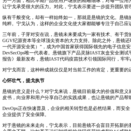
另一方面，相比早期产品在用户场景的精雕细琢，对每一位用
让宁戈承受很大的压力。对此，宁戈表示要进一步提升团队管
纵有千般变化，却有一样始终如一，那就是悬镜的文化。悬镜
纯粹。宁戈认为，这样的企业文化使大家都能够专注于自己应
三年前，子芽对安在说，悬镜未来要成为一家有技术、有干货的
GGV纪源资本等全球顶尖资本的大力支持。除此之外，悬镜还联合中国信息
一代开源安全奖）”，成为中国首家获得国际领先的电子信息安全媒体机构C
DevSecOps唯一代表者。悬镜旗下产品灵脉IAST灰盒安
报告》最新发布，悬镜IAST代码疫苗技术引领国际同行，牢
对宁戈而言，这种种成就仅仅是对当前工作的肯定，更重要的
心怀壮气，提戈执节
悬镜的意义是什么？对宁戈来说，悬镜目前最大的价值和意义就是推动
皮书，向业界和用户分享自己的实践成果，也让悬镜的产品帮
DevOps正在快速普及，企业的相关转型也是必然结果，而安
企业提供了安全保障。
对于悬镜的未来走向，宁戈表示，目前悬镜不会盲目开拓新的