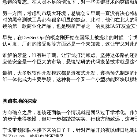
悬镜的常态。在人员不足的情况下，对一些关键技术的突破就
另一方面，考虑到市场大环境，悬镜创立早期一直没有决心将核
时的黑盒测试工具都有很多明显的缺点。此时，他们在北大的
镜的第一款商业化产品，也是明星产品之一的灵脉IAST灰盒
早先，在DevSecOps的概念刚开始在国际上被提出的时候，宁
认可度、厂商的接受度等方面还是一个未知数，这让宁戈对此
谁解伯牙意，唯有钟子期。让宁戈打消顾虑、坚持这条路的还是子芽
应链安全是一个巨大的市场，悬镜钻研的代码疫苗技术就是这
最初，大多数软件开发模式都是瀑布式开发，遵循预先制定的计
维一体化成为主要手段，这种将一个又一个小型功能区块以模块化
脚踏实地的探索
方向确立之后，悬镜还面临一个情况就是团队过于学术化。作为
的步子走得极慢，但每一步都踏踏实实。行稳方能致远，这与
宁戈带领团队在接下来的日子里，针对产品开始夜以继日地测
到了97.7%，他们也并不满足。