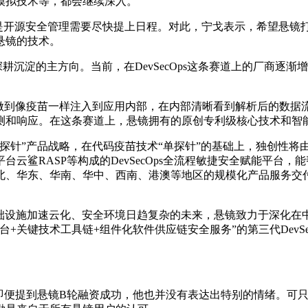
模拟技术等，都会继续深入。
息，那就是开源安全管理需要尽快提上日程。对此，宁戈表示，希望
悬镜的技术。
续深耕沉淀的主方向。当前，在DevSecOps这条赛道上的厂商
以做到像疫苗一样注入到应用内部，在内部清晰看到解析后的数据
测和响应。在这条赛道上，悬镜拥有的原创专利级核心技术和智
探针”产品战略，在代码疫苗技术“单探针”的基础上，独创性将由
台云鲨RASP等构成的DevSecOps全流程敏捷安全赋能平台
北、华东、华南、华中、西南、港澳等地区的规模化产品服务交
基础设施加速云化、安全环境日趋复杂的未来，悬镜致力于深化在
键技术工具链+组件化软件供应链安全服务”的第三代DevSecO
，即便提到悬镜B轮融资成功，他也并没有表达出特别的情绪。可