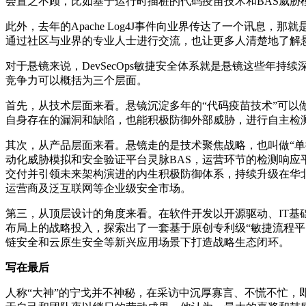
会置之不顾，比如基于运行时插桩的代码疫苗技术和BAS威胁
此外，去年的Apache Log4J事件向业界传达了一个讯
通过社区与业界的专业人士进行交流，也让更多人清楚地了解
对于悬镜来说，DevSecOps敏捷安全体系就是悬镜这些年持
竞争力可以概括为三个层面。
首先，从技术层面来看。悬镜沉淀多年的“代码疫苗技术”可
自身存在的漏洞和缺陷，也能积极防御外部威胁，进行自主检
其次，从产品层面来看。悬镜走的是技术聚焦战略，也叫做“单
动化威胁模拟和安全验证平台灵脉BAS，运营环节的检测响应平
交付并引领未来架构演进的内生积极防御体系，持续升级在华
运营商及泛互联网等企业级安全市场。
第三，从顶层设计的角度来看。在软件开发以开源驱动、IT
布局上的战略投入，探索出了一套基于原创专利级“敏捷流程平台+关
链安全和云原生安全等新兴应用场景下打造战略生态闭环。
写在最后
人称“大神”的宁戈并不神秘，在采访中沉厚寡言、不慌不忙