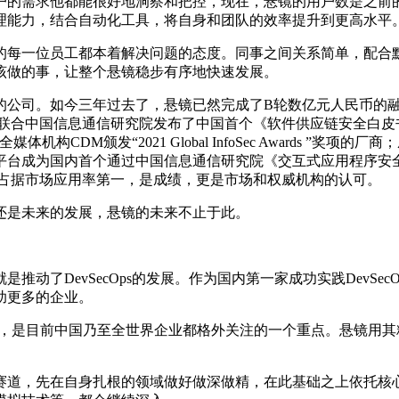
户的需求他都能很好地洞察和把控，现在，悬镜的用户数是之前
理能力，结合自动化工具，将自身和团队的效率提升到更高水平
的每一位员工都本着解决问题的态度。同事之间关系简单，配合
该做的事，让整个悬镜稳步有序地快速发展。
公司。如今三年过去了，悬镜已然完成了B轮数亿元人民币的融资
通信研究院发布了中国首个《软件供应链安全白皮书（2021）》；成功斩获
DM颁发“2021 Global InfoSec Awards ”奖项
全测试平台成为国内首个通过中国信息通信研究院《交互式应用程序安
牢占据市场应用率第一，是成绩，更是市场和权威机构的认可。
还是未来的发展，悬镜的未来不止于此。
了DevSecOps的发展。作为国内第一家成功实践DevSecOp
助更多的企业。
全，是目前中国乃至全世界企业都格外关注的一个重点。悬镜用其精
赛道，先在自身扎根的领域做好做深做精，在此基础之上依托核