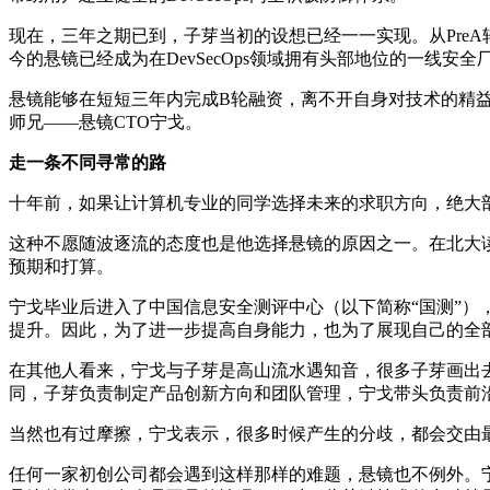
现在，三年之期已到，子芽当初的设想已经一一实现。从Pre
今的悬镜已经成为在DevSecOps领域拥有头部地位的一线安全
悬镜能够在短短三年内完成B轮融资，离不开自身对技术的精
师兄——悬镜CTO宁戈。
走一条不同寻常的路
十年前，如果让计算机专业的同学选择未来的求职方向，绝大
这种不愿随波逐流的态度也是他选择悬镜的原因之一。在北大
预期和打算。
宁戈毕业后进入了中国信息安全测评中心（以下简称“国测”
提升。因此，为了进一步提高自身能力，也为了展现自己的全
在其他人看来，宁戈与子芽是高山流水遇知音，很多子芽画出
同，子芽负责制定产品创新方向和团队管理，宁戈带头负责前
当然也有过摩擦，宁戈表示，很多时候产生的分歧，都会交由最
任何一家初创公司都会遇到这样那样的难题，悬镜也不例外。