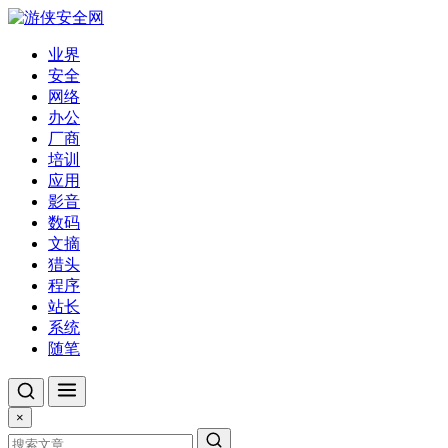
业界
安全
网络
办公
厂商
培训
应用
影音
数码
文摘
猎头
程序
站长
系统
随笔
×