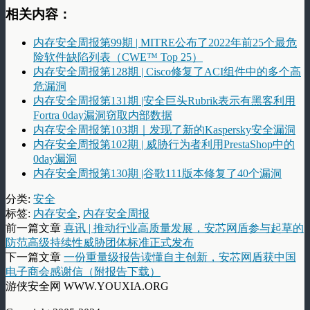
相关内容：
内存安全周报第99期 | MITRE公布了2022年前25个最危
险软件缺陷列表（CWE™ Top 25）
内存安全周报第128期 | Cisco修复了ACI组件中的多个高
危漏洞
内存安全周报第131期 |安全巨头Rubrik表示有黑客利用
Fortra 0day漏洞窃取内部数据
内存安全周报第103期｜发现了新的Kaspersky安全漏洞
内存安全周报第102期 | 威胁行为者利用PrestaShop中的
0day漏洞
内存安全周报第130期 |谷歌111版本修复了40个漏洞
分类:
安全
标签:
内存安全
,
内存安全周报
前一篇文章
喜讯 | 推动行业高质量发展，安芯网盾参与起草的
防范高级持续性威胁团体标准正式发布
下一篇文章
一份重量级报告读懂自主创新，安芯网盾获中国
电子商会感谢信（附报告下载）
游侠安全网 WWW.YOUXIA.ORG