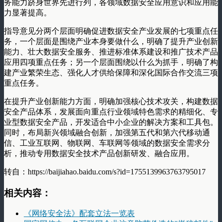
务能力跻身世界先进行列，各领域数据安全应用意识和应用能
力显著提高。
指导意见分两个层面明确促进数据安全产业发展的七项重点任
务，一个层面是围绕产业本身要做什么，明确了提升产业创新
能力、壮大数据安全服务、推进标准体系建设和推广技术产品
应用四项重点任务；另一个层面围绕以什么为抓手，明确了构
建产业繁荣生态、强化人才供给保障和深化国际合作交流三项
重点任务。
在提升产业创新能力方面，明确加强核心技术攻关，构建数据
安全产品体系，发展面向重点行业领域特色需求的精细化、专
业型数据安全产品，开发适合中小企业的解决方案和工具包。
同时，布局新兴领域融合创新，加强第五代和第六代移动通
信、工业互联网、物联网、车联网等领域的数据安全需求分
析，推动专用数据安全技术产品创新研发、融合应用。
转自：https://baijiahao.baidu.com/s?id=1755139963763795017
相关内容：
《网络安全法》配套立法一览表