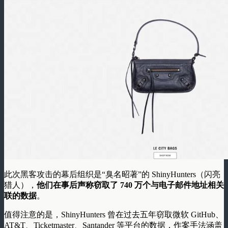
此次黑客攻击的幕后组织是“臭名昭著”的 ShinyHunters（闪亮
猎人），
他们在事后声称窃取了 740 万个与电子邮件地址相关
联的数据
。
值得注意的是，ShinyHunters 曾在过去五年窃取微软 GitHub、
AT&T、Ticketmaster、Santander 等平台的数据，作案手法涵盖