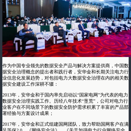
作为中国专业领先的数据安全产品与解决方案提供商，中国数
据安全治理概念的提出者和践行者，安华金和长期关注电力行
业信息化发展趋势，对包括电力大数据安全治理在内的相关数
据安全建设工作深耕不辍：
2013年，安华金和于国内率先启动以“国家电网”为代表的电力
数据安全治理实践工作。历经八年技术“垦荒”，公司对电力行
业客户在不同场景下的数据安全防护需求积累了丰富的产品部
署经验与方案设计成果；
2017年，安华金和正式组建国网团队，致力帮助国网客户在满
足等保2.0、《网络安全法》、《关于加强电力行业网络安全