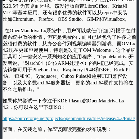
5.20.5作为其桌面环境。该发行版自带LibreOffice、Krita和
VLC等基本应用。还有很多优秀的软件可以从repos中安装，
比如Chromium、Firefox、OBS Studio、GIMP和Virtualbox。
"在OpenMandriva Lx系统中，用户可以做任何他们习惯于在付
费系统中做的事情，但它是免费的，而且已经包含了许多之前
必须付费的软件，从办公套件到视频编辑器到游戏。而OMLx
4.2现在更加容易使用，特别是改进了OM Welcome，这个品牌
工具可以一键安装一系列知名的应用程序，"OpenMandriva开
发者说。"对arch64（64位ARM处理器）的移植已经完成。安
装镜像可用于PinebookPro、Raspberry Pi 4B和3B+、Rock Pi
4A、4B和4C、Synquacer、Cubox Pulse和通用UEFI兼容设
备，以及大多数arch64服务器板。更多的arch64硬件支持将在
不久之后推出。"
如果你想尝试一下专注于KDE Plasma的OpenMandriva Lx
4.2，你可以在这里下载ISO：
https://sourceforge.net/projects/openmandriva/files/release/4.2/Final/
然而，在安装之前，你应该阅读完整的发布说明：