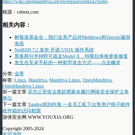
https://wiki.openmandriva.org/en/releases/omlx42/notes
稿源：cnbeta.com
相关内容：
树莓派基金会：我们全系产品对Meltdown和Spectre漏洞
免疫
NetBSD 7.2 发布 开源 UNIX 操作系统
黑客两分半钟即可盗走Model X，特斯拉将推更新修复
发生在安卓手机的一种新型攻击方式——点击幽灵
分类:
业界
标签:
Linux
,
Mandriva
,
Mandriva Linux
,
OpenMandriva
,
OpenMandriva Linux
前一篇文章
吴忠公安依法查处两家未履行网络安全保护义务
单位
下一篇文章
Yandex抓到内鬼 一名员工私下出售用户电子邮件
收件箱的访问权限
游侠安全网 WWW.YOUXIA.ORG
Copyright 2005-2024
返回顶部