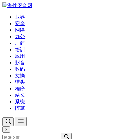
业界
安全
网络
办公
厂商
培训
应用
影音
数码
文摘
猎头
程序
站长
系统
随笔
×