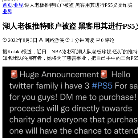
首页
业界
湖人老板推特账户被盗 黑客用其进行PS5义卖诈骗
/
/
业界
湖人老板推特账户被盗 黑客用其进行PS5
2022年8月3日
网路游侠
1 分钟阅读
0 评论
据Kotaku报道，近日，NBA洛杉矶湖人队老板珍妮·巴斯
知名球队的拥有者，她将为了慈善事业，把自己手中的三台PS