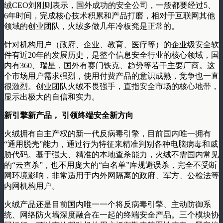
绒CEO刘刚则表示，国外成功的安全公司，一般都要经过5、
6年时间，完成核心技术积累和产品打磨，相对于互联网其他
领域的创业团队，火绒多做几年冷板凳是正常的。
针对机构用户（政府、企业、教育、医疗等）的企业级安全软
件有近20年的发展历史，是整个信息安全行业的核心领域，国
内有360、瑞星，国外有赛门铁克、趋势等若干主要厂商。这
个市场用户需求强烈，使用付费产品的意识成熟，竞争也一直
很激烈。创业团队火绒不畏强手，直指安全市场的核心地带，
显示出极大的自信和实力。
新引擎新产品， 引领终端安全新方向
火绒拥有自主产权的新一代反病毒引擎，目前国内唯一拥有
“通用脱壳”能力，通过行为特征来精准判别各种电脑病毒和威
胁代码。基于强大、精准的本地查杀能力，火绒不需国内常见
的“云查杀”，也不用庞大的“白名单”库规避误杀，完全不受断
网环境影响，非常适用于内外网隔离的政府、军方、公检法等
内网机构用户。
火绒产品还是目前国内唯一一个将反病毒引擎、主动防御系
统、网络防火墙深度融合在一起的终端安全产品。三个模块协