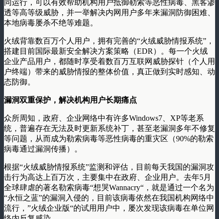
同运行，可以有效帮助机构用户抵御勒索等恶性病毒、黑客渗
透等高等级威胁，并一举解决内网用户多年来漏洞防御困难、
本地病毒屡杀不绝等难题。
火绒背靠数百万个人用户，拥有完善的“火绒威胁情报系统”，
搭建目前国际最新安全解决方案策略（EDR）。每一个火绒
企业产品用户，都随时享受着数百万互联网威胁探针（个人用
户终端）带来的威胁情报的整体价值，真正做到实时感知、动
态防御。
漏洞双重保护，解决机构用户长期痛点
众所周知，政府、企业网络中有许多Windows7、XP等老系
统，普遍存在无法及时更新系统补丁，甚至老漏洞多年不修复
等问题，从而成为勒索病毒等恶性病毒的重灾区（90%的勒索
病毒通过漏洞传播）。
根据“火绒威胁情报系统”监测和评估，目前每天我国的漏洞攻
击行为高达上百万次，主要集中在政府、企业用户。去年5月
全球肆虐的著名勒索病毒“想哭Wannacry“，就是通过一个名为
“永恒之蓝”的漏洞入侵的，目前该病毒依然在我国机构网络中
流行，”火绒企业版“的试用用户中，屡次发现该病毒在单位网
络内反复感染。