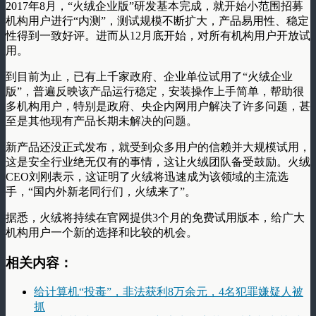
2017年8月，“火绒企业版”研发基本完成，就开始小范围招募
机构用户进行“内测”，测试规模不断扩大，产品易用性、稳定
性得到一致好评。进而从12月底开始，对所有机构用户开放试
用。
到目前为止，已有上千家政府、企业单位试用了“火绒企业
版”，普遍反映该产品运行稳定，安装操作上手简单，帮助很
多机构用户，特别是政府、央企内网用户解决了许多问题，甚
至是其他现有产品长期未解决的问题。
新产品还没正式发布，就受到众多用户的信赖并大规模试用，
这是安全行业绝无仅有的事情，这让火绒团队备受鼓励。火绒
CEO刘刚表示，这证明了火绒将迅速成为该领域的主流选
手，“国内外新老同行们，火绒来了”。
据悉，火绒将持续在官网提供3个月的免费试用版本，给广大
机构用户一个新的选择和比较的机会。
相关内容：
给计算机“投毒”，非法获利8万余元，4名犯罪嫌疑人被
抓