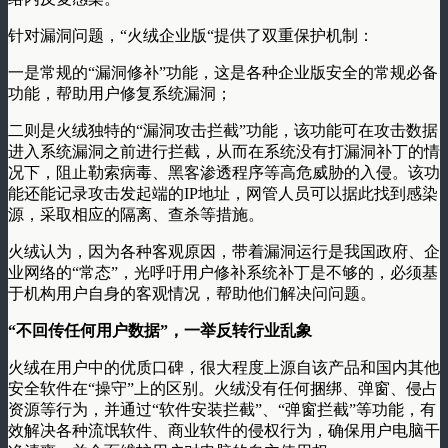
针对漏洞问题，“火绒企业版“提供了双重保护机制：
一是常规的“漏洞修补”功能，这是各种企业版安全的常规必备
功能，帮助用户修复系统漏洞；
二则是火绒独特的“漏洞攻击拦截”功能，该功能可在攻击数据
进入系统漏洞之前进行拦截，从而在系统没有打漏洞补丁的情
况下，阻止勒索病毒、黑客渗透程序等高危威胁的入侵。该功
能还能记录攻击发起端的IP地址，网管人员可以据此找到感染
源，采取相应的隔离、查杀等措施。
火绒认为，因为各种客观原因，带着漏洞运行是我国政府、企
业网络的“常态”，光呼吁用户修补系统补丁是不够的，必须基
于机构用户自身的客观情况，帮助他们解决问问题。
“不回传任何用户数据”，一举反转行业乱象
火绒在用户中的优质口碑，很大程度上源自该产品和国内其他
安全软件在“操守”上的区别。火绒没有任何捆绑、弹窗、侵占
资源等行为，并通过“软件安装拦截”、“弹窗拦截”等功能，有
效解决各种流氓软件、商业软件的侵权行为，确保用户电脑干