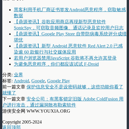
黑客利用手机厂商证书签发Android恶意程序，窃取敏感
数据
【鼎源资讯】谷歌应用商店再现新型恶意软件
SonicSpy，可窃取音频图像、通话记录及监控用户日志
【鼎源资讯】Google Play Store 自带防病毒系统评分成绩
堪忧
【鼎源资讯】新型 Android 恶意软件 Red Alert 2.0 已感
染逾 60 款银行与社交媒体应用
若用户浏览器禁用JavaScript 谷歌将不再允许其登录
为避免恶意程序，你们都应该试试 F-Droid
分类:
业界
标签:
Android
,
Google
,
Google Play
前一篇文章
保护信息安全不是设密码就够，这些功能你看了
就懂了
下一篇文章
安全公司：有黑客锁定旧版 Adobe ColdFusion 用
户进行攻击，通过漏洞散布勒索软件
游侠安全网 WWW.YOUXIA.ORG
Copyright 2005-2024
返回顶部