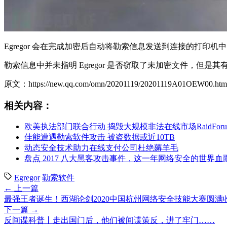
Egregor 会在完成加密后自动将勒索信息发送到连接的打
勒索信息中并未指明 Egregor 是否窃取了未加密文件，但是
原文：https://new.qq.com/omn/20201119/20201119A01OEW00.htm
相关内容：
欧美执法部门联合行动 捣毁大规模非法在线市场RaidForu
佳能遭遇勒索软件攻击 被盗数据或近10TB
动态安全技术助力在线支付公司杜绝薅羊毛
盘点 2017 八大黑客攻击事件，这一年网络安全的世界血
Egregor
勒索软件
← 上一篇
最强王者诞生！西湖论剑2020中国杭州网络安全技能大赛圆满
下一篇 →
反间谍科普丨走出国门后，他们被间谍策反，进了牢门……