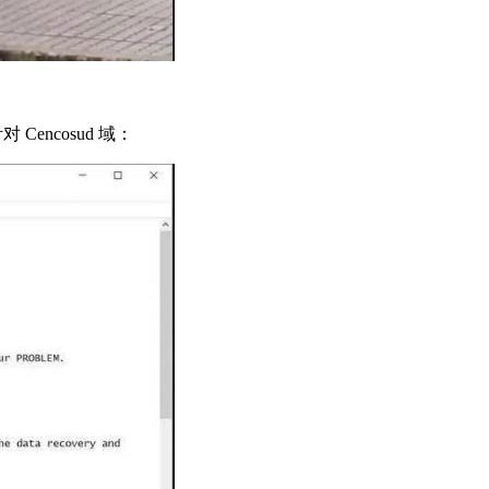
encosud 域：