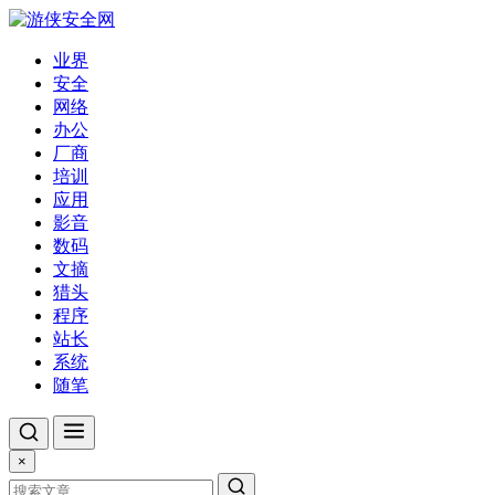
业界
安全
网络
办公
厂商
培训
应用
影音
数码
文摘
猎头
程序
站长
系统
随笔
×