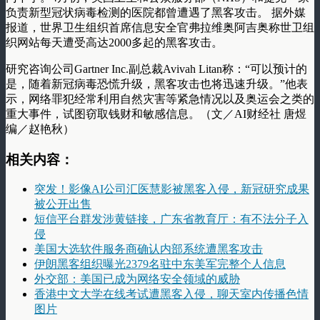
负责新型冠状病毒检测的医院都曾遭遇了黑客攻击。 据外媒
报道，世界卫生组织首席信息安全官弗拉维奥阿吉奥称世卫组
织网站每天遭受高达2000多起的黑客攻击。
研究咨询公司Gartner Inc.副总裁Avivah Litan称：“可以预计的
是，随着新冠病毒恐慌升级，黑客攻击也将迅速升级。”他表
示，网络罪犯经常利用自然灾害等紧急情况以及奥运会之类的
重大事件，试图窃取钱财和敏感信息。（文／AI财经社 唐煜
编／赵艳秋）
相关内容：
突发！影像AI公司汇医慧影被黑客入侵，新冠研究成果
被公开出售
短信平台群发涉黄链接，广东省教育厅：有不法分子入
侵
美国大选软件服务商确认内部系统遭黑客攻击
伊朗黑客组织曝光2379名驻中东美军完整个人信息
外交部：美国已成为网络安全领域的威胁
香港中文大学在线考试遭黑客入侵，聊天室内传播色情
图片