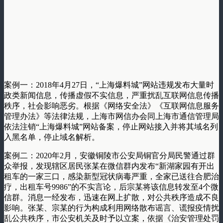
案例一：2018年4月27日，“上海爆料城”网站违规发布大量时
政类新闻信息，传播虚假不实信息，严重扰乱互联网信息传播
秩序，社会影响恶劣。根据《网络安全法》《互联网信息服务
管理办法》等法律法规，上海市网信办会同上海市通信管理局
依法注销“上海爆料城”网站备案，停止网站接入并将其域名列
入黑名单，停止域名解析。
案例二：2020年2月，安徽铜陵市公安局铜官分局民警通过群
众举报，发现辖区居民张某在微信群内发布“新湖家园有开出
租车的一家三口，感染新型冠状病毒严重，全家已送往合肥治
疗，出租车号9986”的不实言论，后宗某将该信息转发至4个微
信群。消息一经发布，迅速在网上扩散，对公共秩序造成不良
影响。张某、宗某的行为构成利用网络散布谣言、谎报疫情扰
乱公共秩序，市公安机关及时予以立案，依据《治安管理处罚