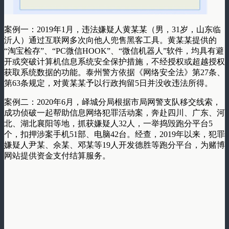
案例一：2019年1月，违法嫌疑人黄某某（男，31岁，山东临
沂人）通过互联网多次向他人兜售黑客工具。黄某某提供的
“淘宝检存”、“PC微信HOOK”、“微信机器人”软件，均具有避
开或突破计算机信息系统安全保护措施，不经授权或超越授权
获取系统数据的功能。泰州警方依据《网络安全法》第27条、
第63条规定，对黄某某予以行政拘留5日并没收违法所得。
案例二：2020年6月，峄城分局根据市局网警支队移交线索，
成功侦破一起帮助信息网络犯罪活动案，奔赴四川、广东、河
北、湖北襄阳等地，抓获嫌疑人32人，一举捣毁跑分平台5
个，扣押涉案手机51部、电脑42台。经查，2019年以来，犯罪
嫌疑人尹某、佘某、邓某等19人开发德胜等跑分平台，为赌博
网站提供资金支付结算服务。