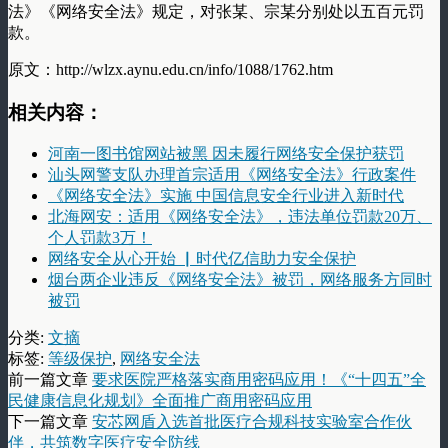
法》《网络安全法》规定，对张某、宗某分别处以五百元罚
款。
原文：http://wlzx.aynu.edu.cn/info/1088/1762.htm
相关内容：
河南一图书馆网站被黑 因未履行网络安全保护获罚
汕头网警支队办理首宗适用《网络安全法》行政案件
《网络安全法》实施 中国信息安全行业进入新时代
北海网安：适用《网络安全法》，违法单位罚款20万、
个人罚款3万！
网络安全从心开始 ▏时代亿信助力安全保护
烟台两企业违反《网络安全法》被罚，网络服务方同时
被罚
分类:
文摘
标签:
等级保护
,
网络安全法
前一篇文章
要求医院严格落实商用密码应用！《“十四五”全
民健康信息化规划》全面推广商用密码应用
下一篇文章
安芯网盾入选首批医疗合规科技实验室合作伙
伴，共筑数字医疗安全防线