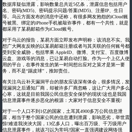
数据库疑似泄露，影响数量总共近
5
亿条，泄露信息包括用户
名、密码
(MD5)
、密码提示问题
/
答案
(MD5)
、注册
IP
、生日
等。乌云方面发布的消息中还称，有很多网友抱怨的
iCloud
账
号被黑、绑定的
iPhone
手机被敲诈事件，都有一个共性，就是
都采用了某易邮箱作为
iCloud
账号。
对于乌云的报告，某易方面立即发布声明称：该消息不实。我
想广大网友反映的以某易邮箱注册或者与其关联的任何账号都
受到安全威胁，包括苹果
AppleID
、微博、支付宝、百度微博
云盘、游戏等的消息，已让某易自动打脸。作为一个上亿人使
用的平台，在事件发生的第一时间想出应对之策才是第一要
务，而不是
“
踢皮球
”
，推卸责任。
有关注乌云补天漏洞平台的朋友应该深有体会，很多情况，发
现漏洞之后通知厂商，却被许多厂商忽略，这让广大用户多么
心寒，这就是目前我国公民信息安全保护的现状
!
这也是我国
信息泄露事件逐步恶化的根源：大家对于信息安全不重视
!
对于一个人口不到
1
亿的国家，土耳其
4900
多万公民信息泄
露，相当于整个国家公民的信息遭到泄露，影响恶劣，举世震
惊
!
难道我泱泱大国，
13
亿多人口，曝出百万级、千万级用户
信息泄露事件，就该习以为常吗
?
国家一直强调建设网络强