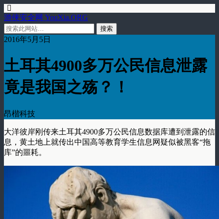
游侠安全网 YouXia.ORG
2016年5月5日
土耳其4900多万公民信息泄露
竟是我国之殇？！
昂楷科技
大洋彼岸刚传来土耳其
4900
多万公民信息数据库遭到泄露的信
息，黄土地上就传出中国高等教育学生信息网疑似被黑客
“
拖
库
”
的噩耗。