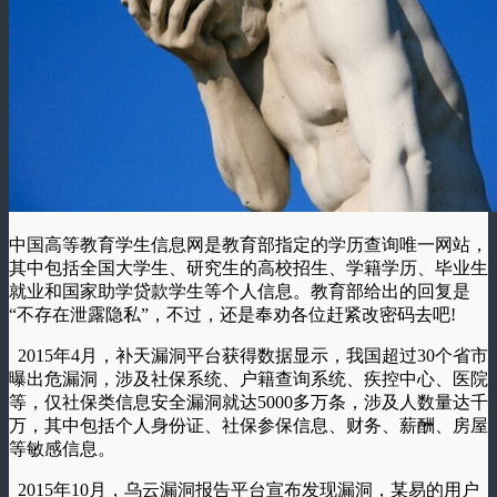
中国高等教育学生信息网是教育部指定的学历查询唯一网站，
其中包括全国大学生、研究生的高校招生、学籍学历、毕业生
就业和国家助学贷款学生等个人信息。教育部给出的回复是
“
不存在泄露隐私
”
，不过，还是奉劝各位赶紧改密码去吧
!
2015
年
4
月，补天漏洞平台获得数据显示，我国超过
30
个省市
曝出危漏洞，涉及社保系统、户籍查询系统、疾控中心、医院
等，仅社保类信息安全漏洞就达
5000
多万条，涉及人数量达千
万，其中包括个人身份证、社保参保信息、财务、薪酬、房屋
等敏感信息。
2015
年
10
月，乌云漏洞报告平台宣布发现漏洞，某易的用户