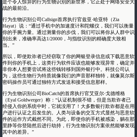
是个令人惊异的行为生物识别的新世界，它正处于网络安全大
战的最前沿。
行为生物识别公司Callsign首席执行官兹亚·哈亚特（Zia
Hayat）说：“通过手机中的加速度计和陀螺仪，我们可以衡量
你的手腕力量。通过测量你的步伐，我们可以将你从人群中识
别出来，准确率高达1/20000，与指纹识别的精确度大致相
当。”
所以，即使欺诈者已经窃取了你的网银登录信息或下载恶意软
件到你的手机上，这类行为软件应该也能够发现异常，确定并
非你本人想要尝试将这些钱转移到国外银行中。科技公司认
为，这些生物行为特质就像我们的声音那样独特，就像莫尔斯
密码操作员可通过独特方式发送和接受信息那样。
行为生物识别公司BioCatch的首席执行官艾亚尔·戈德维格
（Eyal Goldwerger）称：“认证机制很不错，但是当欺诈者已
经侵入你的系统中时，它就没用了！大多数银行欺诈都是在用
户进行认证之后发生的。人类与设备的交互方式显然与恶意软
件的运作方式截然不同。为此，即使你的手机被感染，躺在那
里静等你登陆然后进行劫持，行为生物识别方案依然能够发现
其中的差异。”