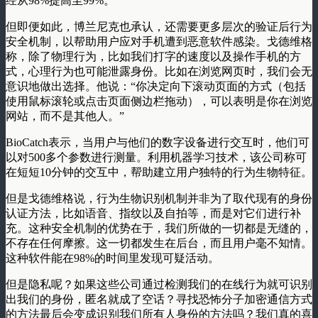
经从98%提高至99%。”
但即便如此，博兰尼克也承认，还需要更多层次的验证后行为
安全机制，以帮助用户应对手机遭到恶意软件感染。戈德维格
称，除了物理行为，比如我们打字的速度以及操作手机的方
式，心理行为也可能泄露身份。比如在浏览网页时，我们会无
意识地做出选择。他说：“你决定向下滚动页面的方式（包括
使用鼠标滚轮或点击页面侧边栏拖动），可以表明是你在浏览
网站，而不是其他人。”
BioCatch表示，当用户与他们的数字设备进行交互时，他们可
以对500多个参数进行测量。利用机器学习技术，该公司称可
在短短10分钟的交互中，帮助建立用户独特的行为生物特征。
但是戈德维格说，行为生物识别机制并非为了取代现有的身份
认证方法，比如语音、指纹以及自拍等，而是对它们进行补
充。这种安全机制的优势在于，我们所做的一切都是无缝的，
不存在任何摩擦。这一切都发生在后台，而且用户毫不知情。
这种软件能在98%的时间里发现可疑活动。
但是隐私呢？如果这些公司通过检测我们的在线行为就可识别
出我们的身份，匿名就成了空话？寻找恐怖分子加密通信方式
的方法最后会变成识别我们所有人身份的方法吗？我们真的喜