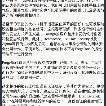
哈亚特说：“如果你没有操作手机，而它却自己在运行，你可
能认为是恶意软件在操控它。我们可以利用最新智能手机上的
气压计测量气压，同时它也可以显示手机的位置，以及是否与
用户所说的位置相吻合。”
甚至于你手指的大小（机手指覆盖住屏幕的面积）也可以帮助
设置相当精确的签名信号。这很容易理解，许多银行都对这种
新的安全方式产生兴趣，Callsign的客户包括来爱的银行集团
和德意志银行等。此外，Behaviosec、NuData Security以及
Zighra等行为生物识别公司，也都在与从事身份管理的网络安
全公司合作。举例来说，Callsign的技术正与ForgeRock的身份
管理平台进行整合。
ForgeRock首席执行官迈克·艾利斯（Mike Ellis）表示：“我们
正迈向密码更少的世界，为此我们需要更多层次的身份验证，
而行为生物验证机制就是其中之一，识别设备、其地理位置以
及典型行为则是另一层。”
越来越多的银行正推出语音认证机制，将其作为更安全、更少
侵入性的方式，以为客户建立自己的身份。语音生物识别机制
公司Nuance的产品战略总监布雷特·博兰尼克（Brett Beranek）
说：“在神经网络和机器学习的帮助下，身份验证的准确性已