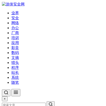
业界
安全
网络
办公
厂商
培训
应用
影音
数码
文摘
猎头
程序
站长
系统
随笔
×