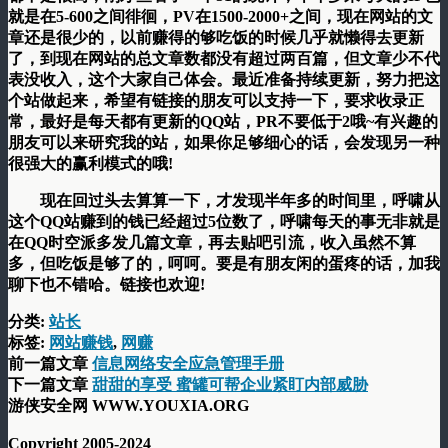
就是在5-600之间徘徊，PV在1500-2000+之间，现在网站的文
章还是很少的，以前赚得的够吃饭的时候几乎就懒得去更新
了，到现在网站的总文章数都没有超过两百篇，但文章少不代
表没收入，这个大家自己体会。最近准备持续更新，努力把这
个站做起来，希望有链接的朋友可以支持一下，要求收录正
常，最好是每天都有更新的QQ站，PR不要低于2哦~有兴趣的
朋友可以来研究我的站，如果你足够细心的话，会发现另一种
很强大的赢利模式的哦!
现在回过头去算算一下，才发现半年多的时间里，呼啸从
这个QQ站赚到的钱已经超过5位数了，呼啸每天的事无非就是
在QQ时空派多发几篇文章，再去贴吧引流，收入虽然不算
多，但吃饭是够了的，呵呵。要是有朋友闲的蛋疼的话，加我
聊下也不错哈。链接也欢迎!
分类:
站长
标签:
网站赚钱
,
网赚
前一篇文章
信息网络安全应急管理手册
下一篇文章
甜甜的享受 蜜罐可帮企业紧盯内部威胁
游侠安全网 WWW.YOUXIA.ORG
Copyright 2005-2024