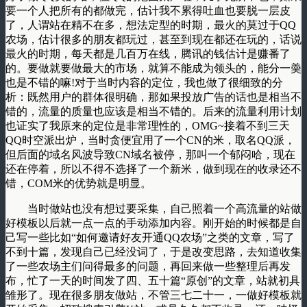
要一个人把所有的都做完，估计我不累得吐血也要脱一层皮
了，人谓站在精不在多，想法定型的时期，最火的莫过于QQ
农场，估计很多的朋友都玩过，甚至到现在都还在玩的，话说
最火的时期，每天都是几百万在线，腾讯的钱估计是赚番了
的。要做就要做最大的市场，就算不能成为领头的，能分一羮
也是不错的嘛!对于当时内容的定位，我也做了很细致的分
析：既然用户的群体很明确，那如果投放广告的话也是相当不
错的，流量的质量也应该是相当不错的。后来的流量利用计划
也证实了我原来的定位是非常理性的，OMG~接着不到三天
QQ时空派出炉，当时贪便宜用了一个CN的米，取名QQ派，
但后面的域名风波导致CN域名被停，那叫一个郁闷哈，现在
还在停着，所以不得不选择了一个新米，做到现在的收录还不
错，COM米的优势就是明显。
当时做站也没有想过要采集，自己照着一个高流量的站做
好模板以后就一点一点的手动添加内容。刚开始的时候都是自
己写一些比如“如何邀请好友开通QQ农场”之类的文章，写了
不到十篇，发现自己已经没词了，于是改变思路，去知道收集
了一些农场主们问得最多的问题，再回来做一些整理后再发
布，忙了一天的时间发了四、五十篇“原创”的文章，站就初具
雏形了。现在很多朋友做站，不管三七二十一，一做好模板就