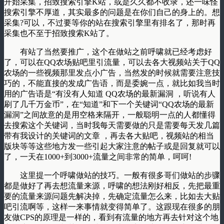
开始采集，招致搜索引擎K站，或是久久都不收录，还一味怪
搜索引擎不厚道，其实最多的问题是在你们自己的身上的。想
采集?可以，不过要等你的站在搜索引擎里有排名了，那时再
采集也不至于招致搜索K站了。
有站了当然要推广，这个在做站之前呼啸就已经考虑好
了，可以在QQ农场贴吧里引流量，可以去各大视频站关于QQ
农场的一些视频那里发点小广告，当然发的时候就需要注意技
巧的，不能直接的发成广告语，而是委婉一点，就比如我当时
用的广告语是“有没有人知道 QQ农场的最新漏洞 ，听说有人
刷了几千万金币”，在“知道”和下一个关键词“QQ农场的最新
漏洞”之间故意的是用空格来隔开，一般聪明一点的人都懂得
去搜索这个关键词，当时我每天需要做的只是需要每天发几篇
带有我设计的关键词的文章 ，再去各大贴吧，视频站的相当
版块等等这些地方发一些引起大家注意的帖子或是回复就可以
了，一天在1000+到3000+流量之间非常的简单，呵呵!
这里提一个呼啸做站的技巧。一般有很多哥们做站的步骤
都是做好了再去想流量来源，呼啸的想法刚好相反，先把最重
要的流量来源问题先解决掉，先确定流量怎么来，比如去大贴
吧引流啊等，这样一来事情就变得简单了。这跟现在很多的朋
友做CPS的原理是一样的，看到有流量的地方再去针对这个地