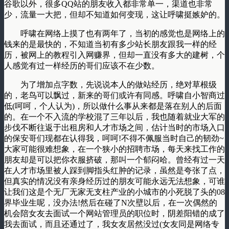
谷歌以外，很多QQ站的朋友收入都非常单一，渠道也非常
少，流量一大把，但却不知道如何变现，这让呼啸挺嫉妒的。
呼啸在网络上摸了也有两年了，当初的感觉也是网络上的
钱来的是最快的，不知道当初有多少站长朋友跟我一样的经
历，被网上的教程引入网赚界，但却一直没有多大的建树，个
人感觉有过一样经历的哥们应该不在少数。
为了增加点字数，先说说本人的做站经历，绝对草根级
的，老鸟可以飘过，新来的哥们或许有同感。呼啸自小智商过
低(呵呵，个人认为)，所以做什么事从来都是落在别人的后面
的。在一个不入流的学校混了三年以后，我也随着就业大军的
步伐不断往返于出租房和人才市场之间，估计当时的市场入口
的保安哥们现都在认得我，呵呵!不得不佩服当时自己的韧劲~
大家可能很难想象，在一个狭小的招聘市场，每天来找工作的
朋友却是可以把你衣服挤破，那叫一个郁闷哈。曾经有过一天
在人才市场里被人踩到脚指头红肿的记录，虽然是夸张了点，
但真实的情况没有亲身经历过的朋友可能永远无法想象，可谁
让我们这是个无厂无家无支柱产业的小城市的小死脱了头的08
界毕业生呢，没办法!然后在碰了N次壁以后，在一次偶然的
机会陪女友去面试一个网站管理员的职位时，阴差阳错的成了
我去面试，而且还通过了，我女友居然没过(女友同是网络专