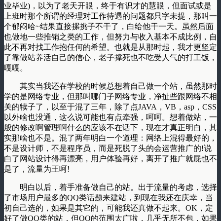
业毕业)，以为了老天开眼，终于有识才的慧眼，但面试或是
上班时那个所谓的经理对工作待遇的问题都只字未提，那叫一
个郁闷哈~结果直接摞挑子不干了，白给他干一天。虽然后面
也做地一些推销之类的工作，但努力与收入基本不成比例，自
此不再对找工作抱任何的希望。也就是从那时起，我才更坚定
了靠做站养活自己的信心，老子撑死也不吃受人气的打工饭，
嘎嘎。
其实当我还在学校的时候总想着自己做一个站，虽然那时
学的是网络专业，但那叫哪门子网络专业，净扯些跟网络不相
关的犊子了，以至于混了三年，除了点JAVA，VB，asp，CSS
以外啥也没通，这么说可能也有点牵强，呵呵。想着做站，一
般的修改啊管理啊什么的应该不在话下，现在才真正明白，其
实那啥也不是。混了两年明白一个道理：网络上混得最好的，
不是设计师，不是程序员，而是死脱了头的会运营推广的!说
白了网站设计得再漂亮，用户体验再好，离开了推广就屁也不
是了，流量为王呵!
明白以后，着手准备做自己的站。出于流量的考虑，选择
了市场用户最多的QQ类话题来建站，到现在我还在庆幸，当
初自己选的，如果是其它的，可能我还真做不起来。OK，定
好了做QQ类的站，但QQ的范围太广啦，几乎无所不包，如果