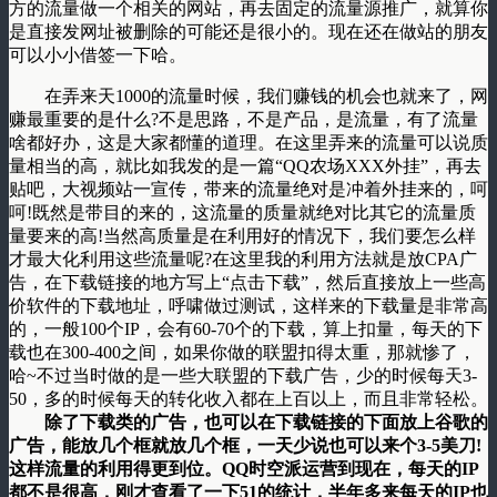
方的流量做一个相关的网站，再去固定的流量源推广，就算你
是直接发网址被删除的可能还是很小的。现在还在做站的朋友
可以小小借签一下哈。
在弄来天1000的流量时候，我们赚钱的机会也就来了，网
赚最重要的是什么?不是思路，不是产品，是流量，有了流量
啥都好办，这是大家都懂的道理。在这里弄来的流量可以说质
量相当的高，就比如我发的是一篇“QQ农场XXX外挂”，再去
贴吧，大视频站一宣传，带来的流量绝对是冲着外挂来的，呵
呵!既然是带目的来的，这流量的质量就绝对比其它的流量质
量要来的高!当然高质量是在利用好的情况下，我们要怎么样
才最大化利用这些流量呢?在这里我的利用方法就是放CPA广
告，在下载链接的地方写上“点击下载”，然后直接放上一些高
价软件的下载地址，呼啸做过测试，这样来的下载量是非常高
的，一般100个IP，会有60-70个的下载，算上扣量，每天的下
载也在300-400之间，如果你做的联盟扣得太重，那就惨了，
哈~不过当时做的是一些大联盟的下载广告，少的时候每天3-
50，多的时候每天的转化收入都在上百以上，而且非常轻松。
除了下载类的广告，也可以在下载链接的下面放上谷歌的
广告，能放几个框就放几个框，一天少说也可以来个3-5美刀!
这样流量的利用得更到位。QQ时空派运营到现在，每天的IP
都不是很高，刚才查看了一下51的统计，半年多来每天的IP也