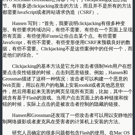
节。有很多进clickjacking攻击的方法，而且并不是所有的方法
都需要JavaScript或者跨站请求伪造（CSRF）。
Hansen 写到：“首先，我要说明clickjacking有很多种变
形。有些要求跨域访问，有些不需要。有些在一个页面上呈现
所有页面，有些使用iFrame让你点击某个点。有些需要
JavaScript，有些不需要。有些变形使用CSRF来预载良好的数
据，有些不需要。Clickjacking不是这些案例中的任何一个，而
是他们的综合。”
Clickjacking的基本方法是它允许攻击者强制Web用户在想
要点击良性链接的时候，点击到恶意链接。例如，Hansen和
Grossman描述了这样一种情况：攻击者可以构建一个恶意的
Web页面，用以在用户的电脑上安装rootkit或者其他恶意软
件，然后用看起来无害的网页呈现所有页面，比如，其中一个
就含有基于Flash的游戏。当用户点击页面上的各种链接和按
钮的时候，实际上点击的是被攻击者控制的隐藏的链接。
Hansen和Grossman还发现了一些攻击者可以用以安静地控
制网络摄影或者麦克风在受害者的计算机上安装的方法。
研究人员确定的很多问题都包含Flash的使用。在Mac OS