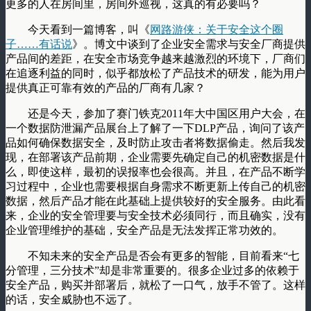
更多的人在房间里，房间外巡视，这真的有必要吗？
今天看到一篇博客，叫《
网路游侠：关于安全这个圈
子……有话说
》。博文中谈到了企业安全需求与安全厂商提供
产品间的差距，在安全市场竞争越来越激烈的环境下，厂商们
在追逐利益的同时，似乎都放松了产品技术的研发，能为用户
提供真正可靠有效的产品的厂商有几家？
还是今天，参加了赛门铁克2011年大中国区用户大会，在
一个数据防泄漏产品展台上了解了一下DLP产品，询问了该产
品如何确保数据安全，及时防止攻击者将数据偷走。然后我发
现，在部署该产品前期，企业需要先确定自己的机密数据是什
么，即使这样，最初的误报率也会很高。并且，在产品不断学
习过程中，企业也需要根据自身需求不断更新上传自己的机密
数据，然后产品才能在此基础上提供较好的安全服务。由此看
来，企业的安全管理要与安全技术必须同行，而且确实，没有
企业管理维护的基础，安全产品是无法发挥正常功效的。
不知未来的安全产品是否会有更多的智能，目前看来“七
分管理，三分技术”却是非常重要的。很多企业过多的依赖于
安全产品，购买并部署后，就松了一口气，放手不管了。这样
的话，安全威胁也不远了。