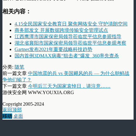
相关内容：
4.15全民国家安全教育日 聚焦网络安全 守护清朗空间
商务部发文 开展数据跨境传输安全管理试点
江西鹰潭市国家保密局领导莅临世平信息参观指导
湖北省襄阳市国家保密局领导莅临世平信息参观考察
Gartner发布2021年重要战略科技趋势
国内首例3DMAX病毒“狙击者”爆发 360率先查杀
分类:
随笔
前一篇文章
中国地震的兵 vs 美国飓风的兵 — 为什么朝鲜战
争他们输了？
下一篇文章
今明后三天为国家哀悼日，请注意……
游侠安全网 WWW.YOUXIA.ORG
Copyright 2005-2024
返回顶部
移动
桌面