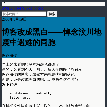
游侠安全网 YouXia.ORG
2008年5月19日
博客改成黑白——悼念汶川地
震中遇难的同胞
网路游侠
早上起来看到很多网站颜色都改了
是的，又看到今天、明天、后天全国降半旗致哀
网路游侠的博客，虽然本来就是忧郁的蓝色
但是，还是改成黑白的吧……更符合这个时节
发下代码：
word-break: break-all;
filter:gray
在样式文件里面调用就可以的……不用修改全部页面