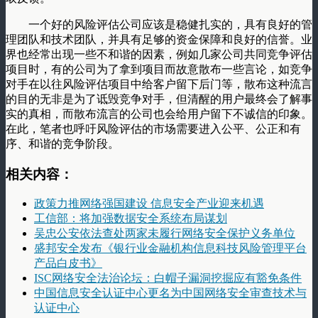
一个好的风险评估公司应该是稳健扎实的，具有良好的管
理团队和技术团队，并具有足够的资金保障和良好的信誉。业
界也经常出现一些不和谐的因素，例如几家公司共同竞争评估
项目时，有的公司为了拿到项目而故意散布一些言论，如竞争
对手在以往风险评估项目中给客户留下后门等，散布这种流言
的目的无非是为了诋毁竞争对手，但清醒的用户最终会了解事
实的真相，而散布流言的公司也会给用户留下不诚信的印象。
在此，笔者也呼吁风险评估的市场需要进入公平、公正和有
序、和谐的竞争阶段。
相关内容：
政策力推网络强国建设 信息安全产业迎来机遇
工信部：将加强数据安全系统布局谋划
吴忠公安依法查处两家未履行网络安全保护义务单位
盛邦安全发布《银行业金融机构信息科技风险管理平台
产品白皮书》
ISC网络安全法治论坛：白帽子漏洞挖掘应有豁免条件
中国信息安全认证中心更名为中国网络安全审查技术与
认证中心