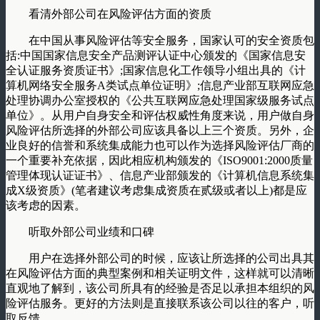
看清外部公司在风险评估方面的资质
在中国从事风险评估等安全服务，国家认可的安全资质包
括:中国国家信息安全产品测评认证中心颁发的《国家信息安
全认证服务资质证书》;国家信息化工作领导小组出具的《计
算机网络安全服务A类试点单位证明》;信息产业部互联网应急
处理协调办公室授权的《公共互联网应急处理国家级服务试点
单位》。从用户自身安全和评估权威性角度来说，用户做自身
风险评估所选择的外部公司应该具备以上三个资质。另外，企
业良好的信誉和系统集成能力也可以作为选择风险评估厂商的
一个重要补充依据，因此相应机构颁发的《ISO9001:2000质量
管理体现认证证书》、信息产业部颁发的《计算机信息系统集
成X级资质》(笔者建议考虑集成资质在贰级或者以上)都是应
该考虑的因素。
听取外部公司业绩和口碑
用户在选择外部公司的时候，应该让所选择的公司出具其
在风险评估方面的典型案例和相关证明文件，这样就可以清晰
直观地了解到，该公司所具有的经验是否足以承担本组织的风
险评估服务。更好的方法则是直接联系该公司以往的客户，听
取反馈。