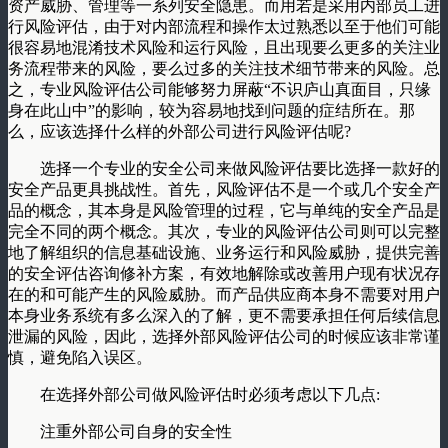
资产威胁、管理等一系列安全隐患。而用若是采用内部员工进
行风险评估，由于对内部流程和操作太过熟悉以至于他们可能
很容易地混淆技术风险和运行风险，且出现要么更多的关注业
务流程带来的风险，要么过多的关注技术细节带来的风险。总
之，专业风险评估公司能够努力屏蔽“不识庐山真面目，只缘
身在此山中”的影响，较为容易地找到问题的症结所在。那
么，应该选择什么样的外部公司进行风险评估呢?
选择一个专业的安全公司来做风险评估要比选择一款好的
安全产品更具挑战性。首先，风险评估不是一个或几个安全产
品的概念，其本身是风险管理的过程，它与单纯的安全产品是
完全不同的两个概念。其次，专业的风险评估公司则可以完整
地了解组织的信息基础设施、业务运行和风险威胁，提供完善
的安全评估咨询修补方案，有效地解除或改善用户现有状况存
在的和可能产生的风险威胁。而产品供应商本身不需要对用户
本身业务系统有多么深入的了解，更不需要承担任何后续信息
泄漏的风险，因此，选择外部风险评估公司的时候应该非常谨
慎，避免陷入误区。
在选择外部公司做风险评估时必须考虑以下几点:
注重外部公司自身的安全性