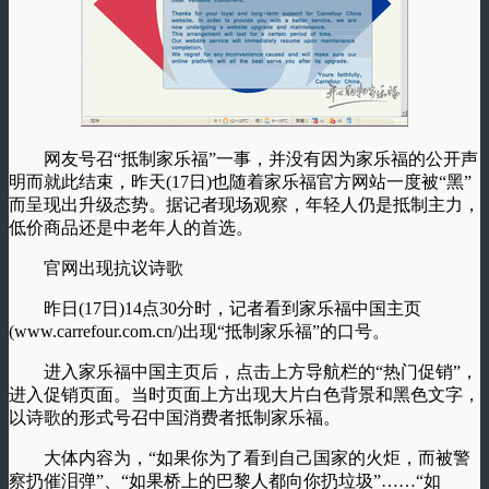
网友号召“抵制家乐福”一事，并没有因为家乐福的公开声
明而就此结束，昨天(17日)也随着家乐福官方网站一度被“黑”
而呈现出升级态势。据记者现场观察，年轻人仍是抵制主力，
低价商品还是中老年人的首选。
官网出现抗议诗歌
昨日(17日)14点30分时，记者看到家乐福中国主页
(www.carrefour.com.cn/)出现“抵制家乐福”的口号。
进入家乐福中国主页后，点击上方导航栏的“热门促销”，
进入促销页面。当时页面上方出现大片白色背景和黑色文字，
以诗歌的形式号召中国消费者抵制家乐福。
大体内容为，“如果你为了看到自己国家的火炬，而被警
察扔催泪弹”、“如果桥上的巴黎人都向你扔垃圾”……“如