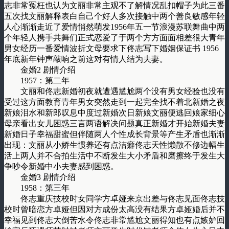
志非常冤枉也认为文丽非常主观不了解情况乱扣帽子为此三番
五次找文丽解释表白自己个好人多次接触中两个善良敏感年轻
人心渐渐走近了爱情悄然萌发1956年五一节浪漫苏联舞曲中两
个年轻人携手共舞们正式恋爱了于两个方方面面相差很大青年
男女经历一番爱情波折文母要求下佟志写下婚姻保证书 1956
年底新年钟声敲响之前这对有情人结为夫妻。
金婚2 剧情介绍
1957：第二年
文丽和佟志新婚初夜就遭遇尴尬两个没有男女经验也没有
受过这方面教育青年男女突然走到一起完全找不着北新婚之夜
新娘泪水和新郎叹息中度过新婚次日新娘文丽便逃回娘家细心
母亲看出女儿困惑三言两语解决问题真正新婚才开始新婚夫妻
新婚日子幸福甜蜜但伴随两人个性成长背景等产生矛盾也渐渐
出现：文丽从小娇生惯养还有点洁癖佟志天性懒散不修边幅生
活上两人并不合拍生活中不断发生大小矛盾和磨擦终于发生大
争吵令新婚中小夫妻感到困惑。
金婚3 剧情介绍
1958：第三年
佟志重庆技校时女同学方卓娅来京出差与佟志见面佟志技
校时曾暗恋方卓娅但因对方成份太高没有结果方卓娅婚后并不
幸福见到佟志大倒苦水令佟志非常尴尬文丽得知也有点嫉妒回