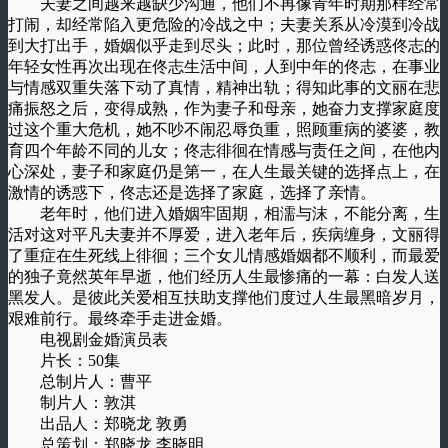
夫妻之间越来越缺少沟通，他们不再像青年时期那样经常
打闹，却经常陷入更危险的冷战之中；夫妻关系从冷漠到冷战
到大打出手，婚姻似乎走到尽头；此时，那位曾经诱惑佟志的
年轻女性再次出现在佟志生活中间，人到中年的佟志，在事业
与情感双重失落下动了真情，精神出轨；得知此事的文丽在悲
痛振怒之后，变得成熟，作为妻子和母亲，她奋力支撑家庭度
过这个重大危机，她不吵不闹忍辱负重，照顾重病的婆婆，教
育四个年龄不同的儿女；佟志徘徊在情感与责任之间，在他内
心深处，妻子和家庭仍是第一，在人生最关键的选择点上，在
激情的诱惑下，佟志还是选择了家庭，选择了亲情。
老年时，他们进入婚姻牢固期，相濡与沫，不能分离，生
活对这对平凡夫妻并不厚爱，进入老年后，疾病缠身，文丽得
了重症在生死线上徘徊；三个女儿情感婚姻都不顺利，而最爱
的独子竟然英年早逝，他们经历人生最惨痛的一幕：白发人送
黑发人。是彼此关爱相互扶助支撑他们度过人生最黑暗岁月，
艰难前行。最终牵手走进金婚。
电视剧金婚演员表
片长：50集
总制片人：曹平
制片人：敦淇
出品人：郑晓龙 敦勇
总策划：郑晓龙 李晓明