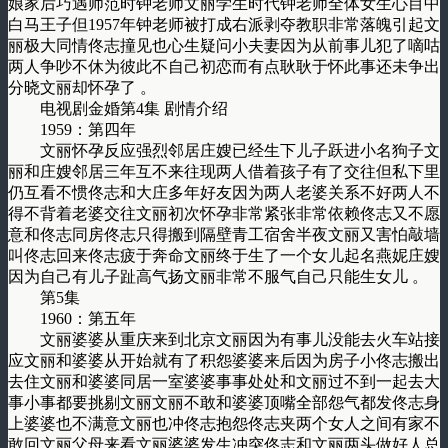
娘家后巧遇师范时钟老师文丽学生时代钟老师全体女生心目中
白马王子但1957年钟老师被打成右派剥夺教职非常落魄引起文
丽极大同情佟志撞见也心生疑问小夫妻因为从前事儿犯了嘀咕
两人争吵不休为彼此不自己初恋而有点耿耿于怀此事还未争出
分晓文丽却怀孕了 。
电视剧金婚第4集 剧情介绍
1959：第四年
文丽怀孕反应强烈邻居庄嫂已经生下儿子跃进小名狗子文
丽和庄嫂邻居三年互不来往现两人借着孩子有了交往但私下里
仍互看不惯佟志和大庄多年好友因为两人老婆关系不好两人不
得不背着老婆交往文丽初次怀孕非常紧张非常依赖佟志又不愿
意和佟志同房佟志只得搬到隔壁青工宿舍半夜文丽又害怕敲墙
叫佟志回来佟志疲于奔命文丽终于生了一个女儿起名燕妮庄嫂
因为自己有儿子趾高气扬文丽非常不服气自己只能生女儿 。
第5集
1960：第五年
文丽婆婆从重庆来到北京文丽因为有事儿没能去火车站接
应文丽和婆婆从开始就有了积怨婆婆来后因为房子小佟志搬出
去住文丽和婆婆同居一室婆婆事事处处和文丽过不到一起去大
事小事都要挑剔文丽文丽不敢和婆婆顶嘴全部怨气都发佟志身
上婆婆也不满意文丽也冲佟志抱怨佟志夹两个女人之间有家不
敢回文丽父母来看文丽婆婆发生冲突佟志和文丽两头做好人总