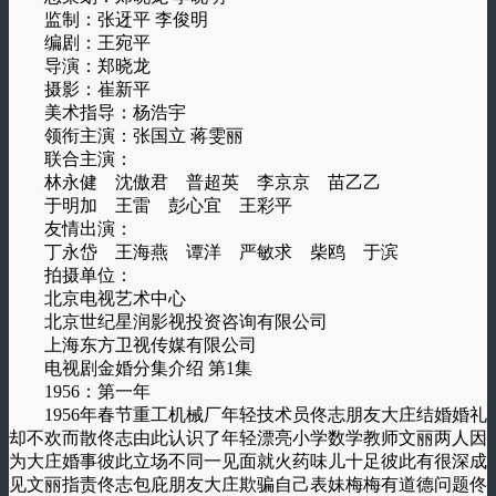
监制：张迓平 李俊明
编剧：王宛平
导演：郑晓龙
摄影：崔新平
美术指导：杨浩宇
领衔主演：张国立 蒋雯丽
联合主演：
林永健 沈傲君 普超英 李京京 苗乙乙
于明加 王雷 彭心宜 王彩平
友情出演：
丁永岱 王海燕 谭洋 严敏求 柴鸥 于滨
拍摄单位：
北京电视艺术中心
北京世纪星润影视投资咨询有限公司
上海东方卫视传媒有限公司
电视剧金婚分集介绍 第1集
1956：第一年
1956年春节重工机械厂年轻技术员佟志朋友大庄结婚婚礼
却不欢而散佟志由此认识了年轻漂亮小学数学教师文丽两人因
为大庄婚事彼此立场不同一见面就火药味儿十足彼此有很深成
见文丽指责佟志包庇朋友大庄欺骗自己表妹梅梅有道德问题佟