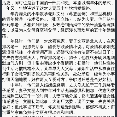
活史，同时也是新中国的一部共和史。本剧以编年体的形式，
一年又一年地讲述了这对夫妻五十年坎坷婚姻路。
年青漂亮的小学数学老师文丽（蒋雯丽饰）和重型机械厂
的青年标兵，技术员佟志（张国立饰），结为夫妻。他们从年
轻到年老，从相知到相爱，从热恋到婚姻中的柴米油盐锅碗瓢
盆，以及为人父母直至祖父母，经历漫长而坎坷的五十年婚姻
路。
年轻时，他们是一对欢喜冤家，妻子文丽是北京人，在家
排名老三；她漂亮活泼，酷爱苏联爱情小说，对爱情和婚姻充
满浪漫想往，小资情调严重，还娇气任性有洁癖不会过日子；
丈夫佟志是重庆人，在家排名老小，独子，他性格开朗风趣幽
默血气方刚，但非常实际缺少小资情调；初婚时，他们从性格
到生活习惯格格不入，又早早为人父母，婚姻生活中从衣食住
行到子女教育到婆媳关系再到性关系，处处矛盾，经常为小事
打得天翻地覆，好在两人互爱对方，争吵过后总是合好如初。
中年时，他们进入婚姻疲惫期，丈夫佟志忙于工作忽略妻
子感受，妻子文丽人到中年对生活充满恐惧和抱怨；佟志为求
发展到三线工作一段时间，夫妻两地分居，佟志遭遇年轻女性
情感诱惑，文丽初闻此事，大闹厂党委，调回丈夫，夫妻关系
合好；但此事埋下后患，佟志前途受到影响，郁郁不得志；而
沉重的家庭负担令文丽变得琐碎和唠叨。