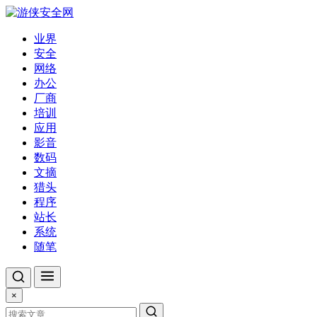
业界
安全
网络
办公
厂商
培训
应用
影音
数码
文摘
猎头
程序
站长
系统
随笔
×