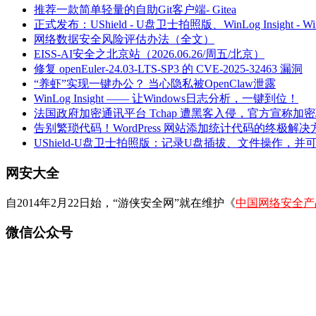
推荐一款简单轻量的自助Git客户端- Gitea
正式发布：UShield - U盘卫士拍照版、WinLog Insight -
网络数据安全风险评估办法（全文）
EISS-AI安全之北京站（2026.06.26/周五/北京）
修复 openEuler-24.03-LTS-SP3 的 CVE-2025-32463 漏洞
“养虾”实现一键办公？ 当心隐私被OpenClaw泄露
WinLog Insight —— 让Windows日志分析，一键到位！
法国政府加密通讯平台 Tchap 遭黑客入侵，官方宣称加
告别繁琐代码！WordPress 网站添加统计代码的终极解决
UShield-U盘卫士拍照版：记录U盘插拔、文件操作，并
网安大全
自2014年2月22日始，“游侠安全网”就在维护《
中国网络安全产
微信公众号