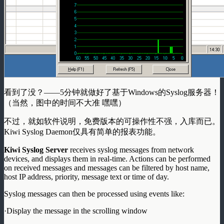
看到了没？——5分钟就做好了基于Windows的Syslog服务器！
（当然，图中的时间不大准 嘿嘿）
不过，就如软件说明，免费版本的可操作性不强，入库而已。
Kiwi Syslog Daemon仅具有简单的报表功能。
Kiwi Syslog Server
receives syslog messages from network
devices, and displays them in real-time. Actions can be performed
on received messages and messages can be filtered by host name,
host IP address, priority, message text or time of day.
Syslog messages can then be processed using events like:
·Display the message in the scrolling window