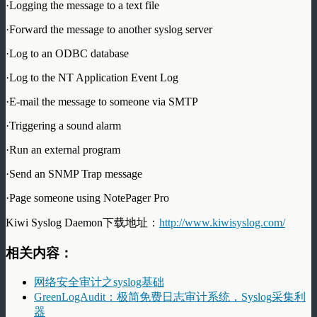
·Logging the message to a text file
·Forward the message to another syslog server
·Log to an ODBC database
·Log to the NT Application Event Log
·E-mail the message to someone via SMTP
·Triggering a sound alarm
·Run an external program
·Send an SNMP Trap message
·Page someone using NotePager Pro
Kiwi Syslog Daemon下载地址：
http://www.kiwisyslog.com/
相关内容：
网络安全审计之syslog基础
GreenLogAudit：极简免费日志审计系统，Syslog采集利
器