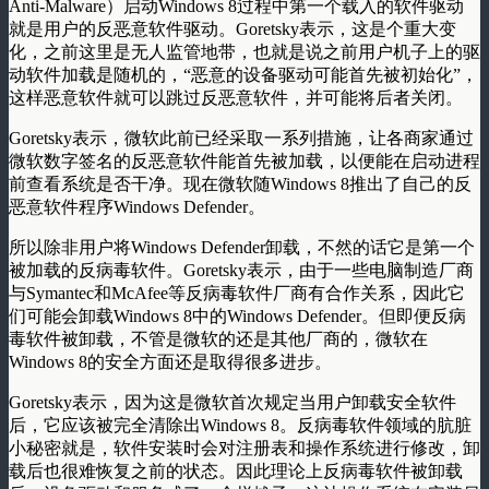
Anti-Malware）启动Windows 8过程中第一个载入的软件驱动
就是用户的反恶意软件驱动。Goretsky表示，这是个重大变
化，之前这里是无人监管地带，也就是说之前用户机子上的驱
动软件加载是随机的，“恶意的设备驱动可能首先被初始化”，
这样恶意软件就可以跳过反恶意软件，并可能将后者关闭。
Goretsky表示，微软此前已经采取一系列措施，让各商家通过
微软数字签名的反恶意软件能首先被加载，以便能在启动进程
前查看系统是否干净。现在微软随Windows 8推出了自己的反
恶意软件程序Windows Defender。
所以除非用户将Windows Defender卸载，不然的话它是第一个
被加载的反病毒软件。Goretsky表示，由于一些电脑制造厂商
与Symantec和McAfee等反病毒软件厂商有合作关系，因此它
们可能会卸载Windows 8中的Windows Defender。但即便反病
毒软件被卸载，不管是微软的还是其他厂商的，微软在
Windows 8的安全方面还是取得很多进步。
Goretsky表示，因为这是微软首次规定当用户卸载安全软件
后，它应该被完全清除出Windows 8。反病毒软件领域的肮脏
小秘密就是，软件安装时会对注册表和操作系统进行修改，卸
载后也很难恢复之前的状态。因此理论上反病毒软件被卸载