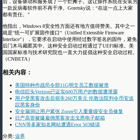
后，设备驱动和服务成了一个烂摊子。这让操作系统在安装另
一款反病毒软件前不再干净。Goretsky说：“在这一点上大家
都有责任。”
他指出，Windows 8安全性方面还有地方值得赞美。其中之一
就是“统一可扩展固件接口“（Unified Extensible Firmware
Interface"），它要求在启动中使用经过数字签名的固件，避免
后门木马藏匿其中。这种安全启动过程通过了UEFI标准。美
国国家标准与技术研究院也一直大力提倡这种安全启动过程。
（CNBETA）
相关内容：
美国特种作战司令部11G明文员工数据被泄
电信巨头Verizon已证实600万用户的数据遭泄露
用户受黑客攻击后损失260万美元 伦敦法院判令币安追
踪黑客身份
安全漏洞让用户紧张 Zoom引入重量级安全员修复
日产高管被爆雇佣黑客攻击戈恩电子邮箱
CNN等多家知名网站遭遇Error 503错误
分类:
业界