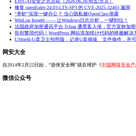
EISS-AI安全之北京站（2026.06.26/周五/北京）
修复 openEuler-24.03-LTS-SP3 的 CVE-2025-32463 漏洞
“养虾”实现一键办公？ 当心隐私被OpenClaw泄露
WinLog Insight —— 让Windows日志分析，一键到位！
法国政府加密通讯平台 Tchap 遭黑客入侵，官方宣称加
告别繁琐代码！WordPress 网站添加统计代码的终极解决
UShield-U盘卫士拍照版：记录U盘插拔、文件操作，并
网安大全
自2014年2月22日始，“游侠安全网”就在维护《
中国网络安全产
微信公众号