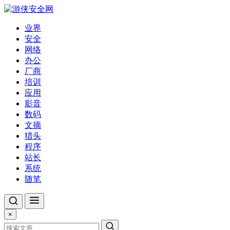
业界
安全
网络
办公
厂商
培训
应用
影音
数码
文摘
猎头
程序
站长
系统
随笔
×