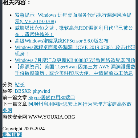
相关内容：
紧急提示 | Windows 远程桌面服务代码执行漏洞风险提
示(CVE-2019-0708)
威胁堪比永恒之蓝，微软高危RDP漏洞利用代码已被公
布，请尽快修补！
高级Windows蜜罐系统KFSensor 5.6.0版发布
Windows远程桌面服务漏洞（CVE-2019-0708）攻击代码
现身！
Windows 7月度汇总更新KB4088875导致网络适配器问题
【鼎源资讯】美国 TigerSwan 因第三方 AWS 漏洞泄露数
千份敏感简历，或含美驻印尼大使、中情局前员工信息
分类:
站长
标签:
BBSXP
,
phpwind
前一篇文章
Skype居然也用80端口
下一篇文章
阿坝州启用网际思安上网行为管理方案建高效政
务网
游侠安全网 WWW.YOUXIA.ORG
Copyright 2005-2024
返回顶部