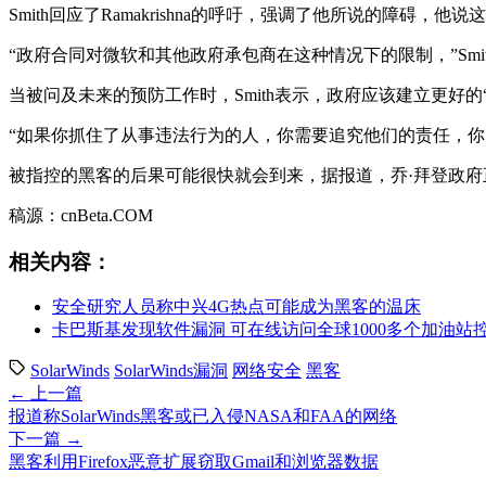
Smith回应了Ramakrishna的呼吁，强调了他所说的障碍，他
“政府合同对微软和其他政府承包商在这种情况下的限制，”Sm
当被问及未来的预防工作时，Smith表示，政府应该建立更好
“如果你抓住了从事违法行为的人，你需要追究他们的责任，你需
被指控的黑客的后果可能很快就会到来，据报道，乔·拜登政
稿源：cnBeta.COM
相关内容：
安全研究人员称中兴4G热点可能成为黑客的温床
卡巴斯基发现软件漏洞 可在线访问全球1000多个加油站
SolarWinds
SolarWinds漏洞
网络安全
黑客
← 上一篇
报道称SolarWinds黑客或已入侵NASA和FAA的网络
下一篇 →
黑客利用Firefox恶意扩展窃取Gmail和浏览器数据