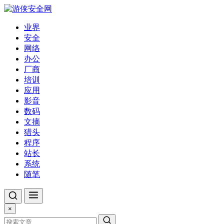
业界
安全
网络
办公
厂商
培训
应用
影音
数码
文摘
猎头
程序
站长
系统
随笔
×