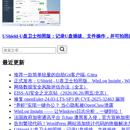
UShield-U盘卫士拍照版：记录U盘插拔、文件操作，并可拍
最近更新
推荐一款简单轻量的自助Git客户端- Gitea
正式发布：UShield - U盘卫士拍照版、WinLog Insight -
网络数据安全风险评估办法（全文）
EISS-AI安全之北京站（2026.06.26/周五/北京）
修复 openEuler-24.03-LTS-SP3 的 CVE-2025-32463 漏洞
“养虾”实现一键办公？ 当心隐私被OpenClaw泄露
WinLog Insight —— 让Windows日志分析，一键到位！
法国政府加密通讯平台 Tchap 遭黑客入侵，官方宣称加
告别繁琐代码！WordPress 网站添加统计代码的终极解决
UShield-U盘卫士拍照版：记录U盘插拔、文件操作，并