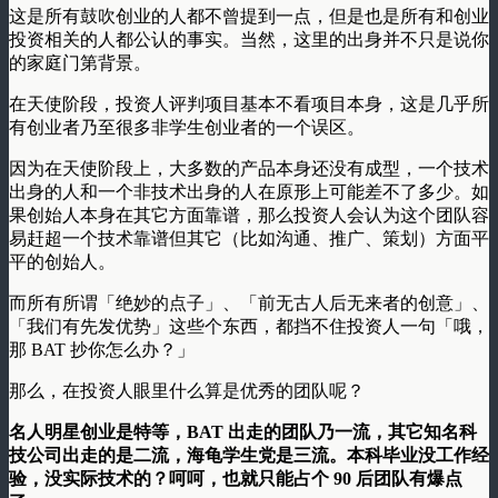
这是所有鼓吹创业的人都不曾提到一点，但是也是所有和创业
投资相关的人都公认的事实。当然，这里的出身并不只是说你
的家庭门第背景。
在天使阶段，投资人评判项目基本不看项目本身，这是几乎所
有创业者乃至很多非学生创业者的一个误区。
因为在天使阶段上，大多数的产品本身还没有成型，一个技术
出身的人和一个非技术出身的人在原形上可能差不了多少。如
果创始人本身在其它方面靠谱，那么投资人会认为这个团队容
易赶超一个技术靠谱但其它（比如沟通、推广、策划）方面平
平的创始人。
而所有所谓「绝妙的点子」、「前无古人后无来者的创意」、
「我们有先发优势」这些个东西，都挡不住投资人一句「哦，
那 BAT 抄你怎么办？」
那么，在投资人眼里什么算是优秀的团队呢？
名人明星创业是特等，BAT 出走的团队乃一流，其它知名科
技公司出走的是二流，海龟学生党是三流。本科毕业没工作经
验，没实际技术的？呵呵，也就只能占个 90 后团队有爆点