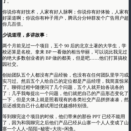
了
。
你说你有好技术，人家有好人脉啊；你说你有好体验，人家有
好渠道啊；你说你有种子用户，腾讯分分钟群发个广告用户超
你几百倍。
少说道理，多讲故事
：
两个月前见过一个项目，五个 90 后的北京土著的大学生，学
校还算是名校。拿来 BP 一看做的相当华丽，可以说比我见过
的绝大多数创业者的 BP 做的都美，但是吧……他们打算搞校
园社交。
创始团队五个人都没有产品经验，也没有在任何团队里学习或
实习过。然后五个人给自己的定位都是产品经理，我简直惊呆
了。聊得过程中随便问了几个问题，五个人就开始各说各的
了：几乎我每提出一个问题，他们就把自己的产品形态变化了
一下，但是大体上就是照着现有的各类社交产品拼拼凑凑，然
后还感觉自己什么都试用过优越感特别强。
等到聊完这个项目的时候，他们带来的那份 PPT 已经不能用
了，因为和我聊完之后他们产品已经从山寨一个人人变成了山
寨一个人人+陌陌+秘密+大街+闲鱼。