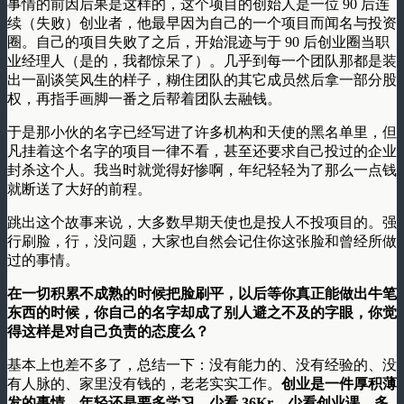
事情的前因后果是这样的，这个项目的创始人是一位 90 后连
续（失败）创业者，他最早因为自己的一个项目而闻名与投资
圈。自己的项目失败了之后，开始混迹与于 90 后创业圈当职
业经理人（是的，我都惊呆了）。几乎到每一个团队那都是装
出一副谈笑风生的样子，糊住团队的其它成员然后拿一部分股
权，再指手画脚一番之后帮着团队去融钱。
于是那小伙的名字已经写进了许多机构和天使的黑名单里，但
凡挂着这个名字的项目一律不看，甚至还要求自己投过的企业
封杀这个人。我当时就觉得好惨啊，年纪轻轻为了那么一点钱
就断送了大好的前程。
跳出这个故事来说，大多数早期天使也是投人不投项目的。强
行刷脸，行，没问题，大家也自然会记住你这张脸和曾经所做
过的事情。
在一切积累不成熟的时候把脸刷平，以后等你真正能做出牛笔
东西的时候，你自己的名字却成了别人避之不及的字眼，你觉
得这样是对自己负责的态度么？
基本上也差不多了，总结一下：没有能力的、没有经验的、没
有人脉的、家里没有钱的，老老实实工作。
创业是一件厚积薄
发的事情，年轻还是要多学习，少看 36Kr，少看创业课，多