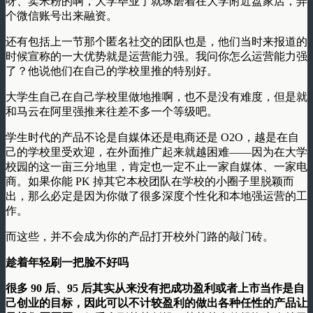
呀、卖米粉的啊，大学毕业了就琢磨着在大学附近盘家店，弄
个微信账号出来融资。
还有包括上一节那个匿名社交的团队也是，他们当时来报道的
时候宣称的一大优势就是运营能力强。我问你怎么运营能力强
了？他说他们在自己的学校里推的特别好。
大学生自己在自己学校里做地推啊，也不是没有难度，但是就
和马云在阿里强推来往差不多一个等级吧。
学生时代的产品不论是自媒体还是电商还是 O2O，越是在自
己的学校里受欢迎，在外面推广起来就越困难——因为在大学
校园的这一亩三分地里，肯定也一定不止一家自媒体、一家电
商。如果你能 PK 掉其它本校团队在学校的小圈子里脱颖而
出，那么必定是因为你做了很多深度个性化和本地强运营的工
作。
而这些，并不会成为你的产品打开校外门路的敲门砖。
趁着年轻刷一把脸不好吗
很多 90 后、95 后其实从来没有把成功盈利或者上市当作是自
己创业的目标，因此可以不计较盈利的做出各种任性的产品让