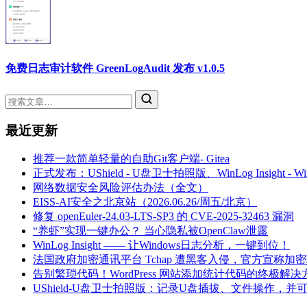
免费日志审计软件 GreenLogAudit 发布 v1.0.5
最近更新
推荐一款简单轻量的自助Git客户端- Gitea
正式发布：UShield - U盘卫士拍照版、WinLog Insight -
网络数据安全风险评估办法（全文）
EISS-AI安全之北京站（2026.06.26/周五/北京）
修复 openEuler-24.03-LTS-SP3 的 CVE-2025-32463 漏洞
“养虾”实现一键办公？ 当心隐私被OpenClaw泄露
WinLog Insight —— 让Windows日志分析，一键到位！
法国政府加密通讯平台 Tchap 遭黑客入侵，官方宣称加
告别繁琐代码！WordPress 网站添加统计代码的终极解决
UShield-U盘卫士拍照版：记录U盘插拔、文件操作，并