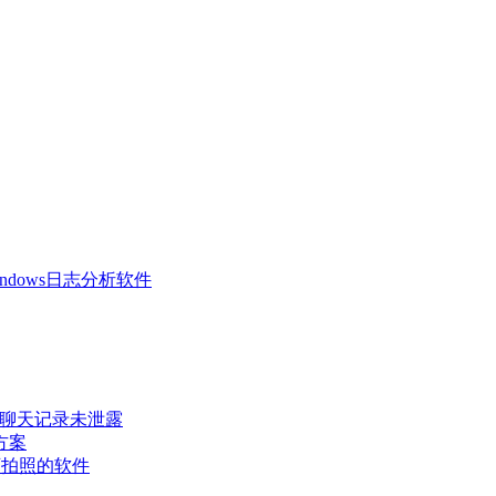
 Windows日志分析软件
密聊天记录未泄露
方案
可拍照的软件