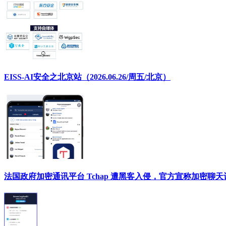
EISS-AI安全之北京站（2026.06.26/周五/北京）
法国政府加密通讯平台 Tchap 遭黑客入侵，官方宣称加密聊