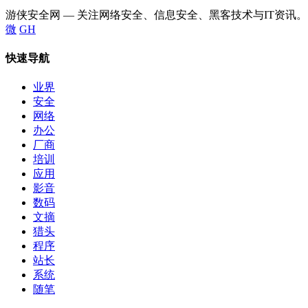
游侠安全网 — 关注网络安全、信息安全、黑客技术与IT资讯。
微
GH
快速导航
业界
安全
网络
办公
厂商
培训
应用
影音
数码
文摘
猎头
程序
站长
系统
随笔