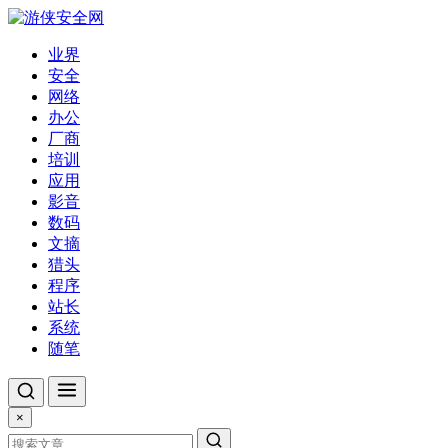
业界
安全
网络
办公
厂商
培训
应用
影音
数码
文摘
猎头
程序
站长
系统
随笔
×