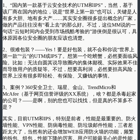
1、“国内第一款基于云安全技术的UTM和IPS”，当然，基于
该厂商在国内的地位，说是“世界上第一款”也可以，关键是人
有多大胆、地有多大产……其实安全圈很多提出概念的厂家，
做的产品往往没有“看上去”的那么好。不过，这位MM说的一
句话“云短时间内会受到市场残酷考验的”游侠倒是很认可，具
体原因各位安全圈的朋友应该也清楚。
2、很难包装？——Yes！要是好包装，就不会和你说“世界上
第一款”“云”的UTM或IPS了。想第一个吃螃蟹，必然要面临风
险。比如：无法自圆其说导致圈内的集体鄙视、实际效果不佳
而导致用户的质疑等。不过，想要高利润，必然要担高风险，
世界上没有很多即轻松、有保险、又赚钱的事情。
3、案例？360安全卫士、瑞星、金山、TrendMicro和
McAfee（基于网页信誉评级的XX系统），啥？都是杀毒起家
的公司？——是啊，别的您也可以找找，但是真的不算多不
是？
其实，目前UTM和IPS，特别是前者，性能是最重要的。防火
墙性能、VPN性能、防病毒性能、防垃圾邮件性能，三者差
距太大了，当然有的还会增加WEB应用防火墙的功能，频繁
的拆包、组包，性能下降的厉害。用户可能最关心的是性能，